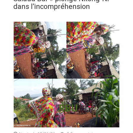
ANNONCE
dans l’incompréhension
ART & CULTURE & TRADITION
ASSAINISSEMENT
BREAKING-NEWS
CAMEROUN
PLUS