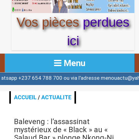
Vos pièces
perdues
ici
Menu
7 654 788 700 ou via l'adresse menouactu@yahoo.com o
ACCUEIL
ACTUALITE
ACCUEIL
/
ACTUALITE
AFRIQUE & MONDE
Baleveng : l’assassinat
ALERTE
mystérieux de « Black » au «
Salaud Bar » plonge Nkong-Ni