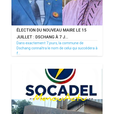
ÉLECTION DU NOUVEAU MAIRE LE 15
JUILLET : DSCHANG À 7 J...
Dans exactement 7 jours, la commune de
Dschang connaîtra le nom de celui qui succédera à
f...
08/07/26
Par MenouActu
0