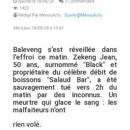
Ajouter le 18/06/26
0 Commentaire
1423
Rédigé Par MenouActu
Suivre @MenouActu
Mis a jour 18/06/26 à 15:42
Baleveng s’est réveillée dans
l’effroi ce matin. Zekeng Jean,
50 ans, surnommé "Black" et
propriétaire du célèbre débit de
boissons "Salaud Bar", a été
sauvagement tué vers 2h du
matin par des inconnus. Un
meurtre qui glace le sang : les
malfaiteurs n’ont
rien volé.