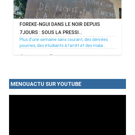
FOREKE-NGUI DANS LE NOIR DEPUIS
7JOURS : SOUS LA PRESSI...
Plus d’une semaine sans courant, des denrées
pourries, des étudiants à l’arrêt et des mala...
02/07/26
Par MenouActu
0
MENOUACTU SUR YOUTUBE