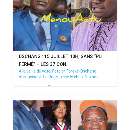
DSCHANG : 15 JUILLET 10H, SANS “PLI
FERMÉ” – LES 37 CON...
À la veille du vote, Foto et Foreke-Dschang
s’organisent. Le Rdpc laisse le choix à la bas...
14/07/26
Par MenouActu
0