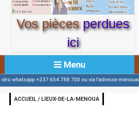
Vos pièces
perdues
ici
Menu
whatsapp +237 654 788 700 ou via l'adresse menouactu
ACCUEIL
ACTUALITE
ACCUEIL / LIEUX-DE-LA-MENOUA
AFRIQUE & MONDE
ALERTE