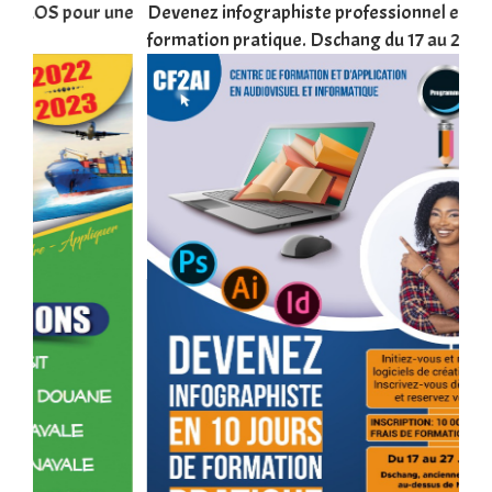
une
Devenez infographiste professionnel en 10 jours de
DSC
formation pratique. Dschang du 17 au 27 janvier 2022
Tra