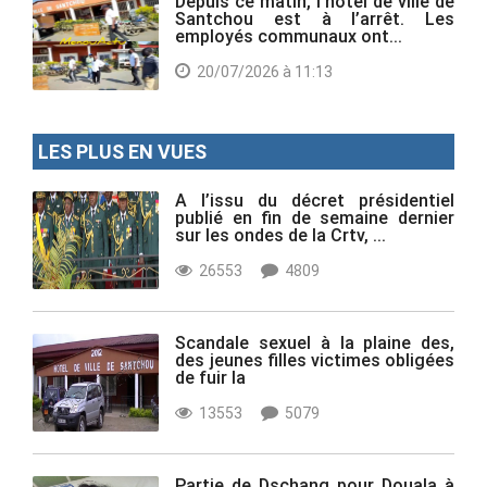
Depuis ce matin, l’hôtel de ville de
Santchou est à l’arrêt. Les
employés communaux ont...
20/07/2026 à 11:13
LES PLUS EN VUES
A l’issu du décret présidentiel
publié en fin de semaine dernier
sur les ondes de la Crtv, ...
26553
4809
Scandale sexuel à la plaine des,
des jeunes filles victimes obligées
de fuir la
13553
5079
Partie de Dschang pour Douala à