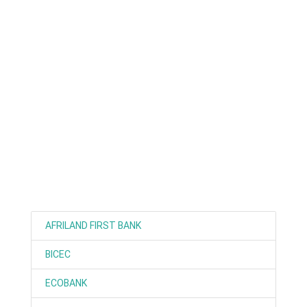
ANNONCE
ART & CULTURE & TRADITION
ASSAINISSEMENT
BREAKING-NEWS
CAMEROUN
PLUS
AFRILAND FIRST BANK
BICEC
ECOBANK