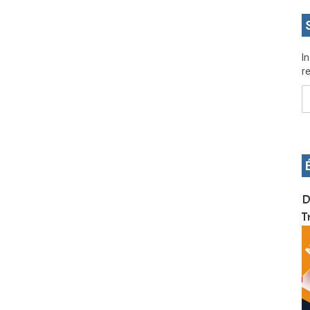
I
re
OS pour
Devenez infographiste professionnel en 10 jours
D
de formation pratique. Dschang du 17 au 27
T
janvier 2022