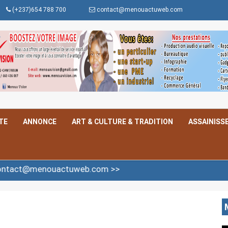
(+237)654 788 700
contact@menouactuweb.com
TE
ANNONCE
ART & CULTURE & TRADITION
ASSAINISS
@menouactuweb.com >>