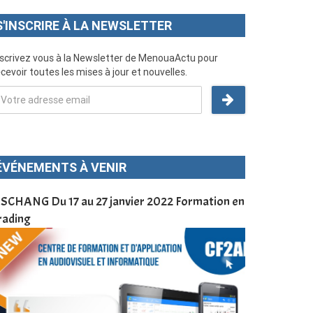
S'INSCRIRE À LA NEWSLETTER
nscrivez vous à la Newsletter de MenouaActu pour
cevoir toutes les mises à jour et nouvelles.
ÉVÉNEMENTS À VENIR
SCHANG Du 17 au 27 janvier 2022 Formation en
Menoua Vision
rading
d’application
à Dschang da
Cameroun