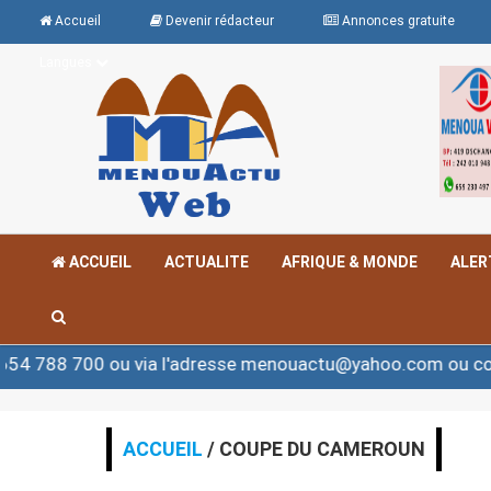
Accueil
Devenir rédacteur
Annonces gratuite
Langues
ACCUEIL
ACTUALITE
AFRIQUE & MONDE
ALER
 700 ou via l'adresse menouactu@yahoo.com ou contact
ACCUEIL
/ COUPE DU CAMEROUN