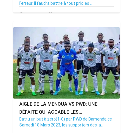
l'erreur. Il faudra battre à tout prix les ...
21/03/23
Par MenouActu
0
AIGLE DE LA MENOUA VS PWD: UNE
DÉFAITE QUI ACCABLE LES...
Battu un but à zéro(1-0) par PWD de Bamenda ce
Samedi 18 Mars 2023, les supporters des ja...