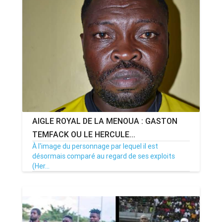
AIGLE ROYAL DE LA MENOUA : GASTON
TEMFACK OU LE HERCULE...
À l'image du personnage par lequel il est
désormais comparé au regard de ses exploits
(Her...
08/01/24
Par MenouActu
0