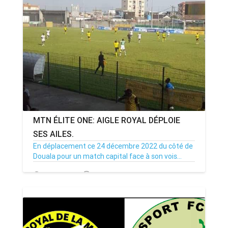
MTN ÉLITE ONE: AIGLE ROYAL DÉPLOIE
SES AILES.
En déplacement ce 24 décembre 2022 du côté de
Douala pour un match capital face à son vois...
24/12/22
Par MenouActu
0