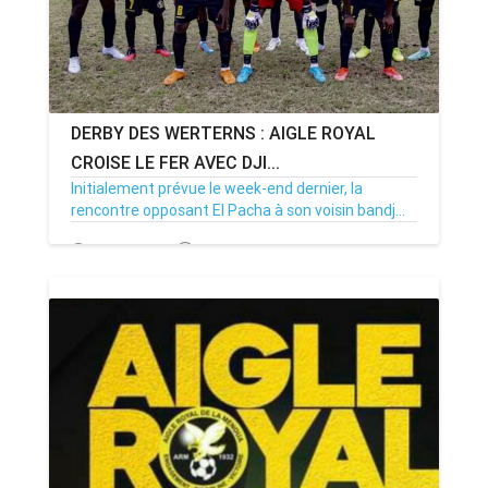
DERBY DES WERTERNS : AIGLE ROYAL
CROISE LE FER AVEC DJI...
Initialement prévue le week-end dernier, la
rencontre opposant El Pacha à son voisin bandj...
31/10/22
Par MenouActu
0