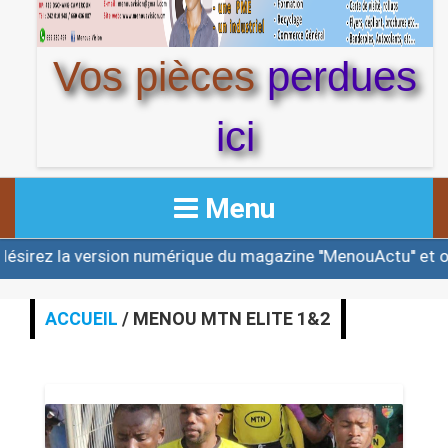
Vos pièces
perdues
ici
Menu
mérique du magazine ''MenouActu'' et ou une des éditions
ACCUEIL
ACTUALITE
ACCUEIL
/ MENOU MTN ELITE 1&2
AFRIQUE & MONDE
ALERTE