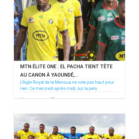
ANNONCE
ART & CULTURE & TRADITION
ASSAINISSEMENT
BREAKING-NEWS
MTN ÉLITE ONE : EL PACHA TIENT TÊTE
CAMEROUN
AU CANON À YAOUNDÉ,...
L’Aigle Royal de la Menoua ne vole pas haut pour
rien. Ce mercredi après-midi, sur la pelo...
PLUS
29/04/26
Par MenouActu
0