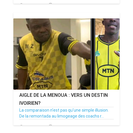
21/02/24
Par MenouActu
0
AIGLE DE LA MENOUA : VERS UN DESTIN
IVOIRIEN?
La comparaison n'est pas qu'une simple illusion.
De la remontada au limogeage des coachs r...
19/02/24
Par ABDOULHAKIM
0