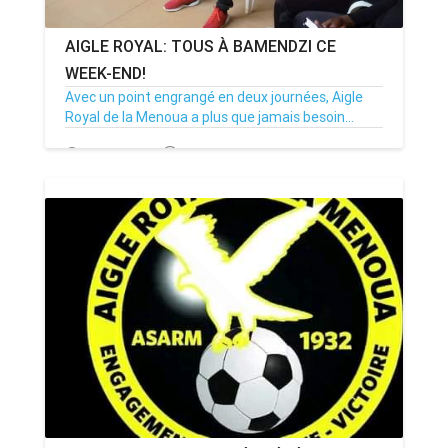
AIGLE ROYAL: TOUS À BAMENDZI CE
WEEK-END!
Avec un point engrangé en deux journées, Aigle
Royal de la Menoua a plus que jamais besoin...
26/10/22
Par MenouActu
0