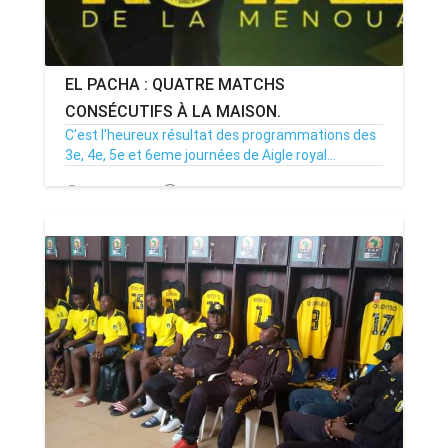
EL PACHA : QUATRE MATCHS
CONSÉCUTIFS À LA MAISON.
C'est l'heureux résultat des programmations des
3e, 4e, 5e et 6eme journées de Aigle royal...
27/10/22
Par MenouActu
0