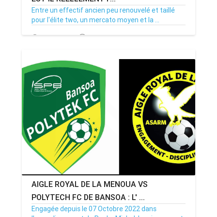
Entre un effectif ancien peu renouvelé et taillé
pour l'élite two, un mercato moyen et la ...
12/10/22
Par MenouActu
0
AIGLE ROYAL DE LA MENOUA VS
POLYTECH FC DE BANSOA : L' ...
Engagée depuis le 07 Octobre 2022 dans