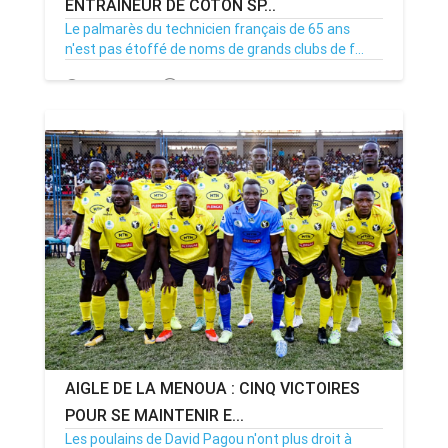
ENTRAÎNEUR DE COTON SP...
Le palmarès du technicien français de 65 ans
n'est pas étoffé de noms de grands clubs de f...
15/07/23
Par MenouActu
0
AIGLE DE LA MENOUA : CINQ VICTOIRES
POUR SE MAINTENIR E...
Les poulains de David Pagou n'ont plus droit à