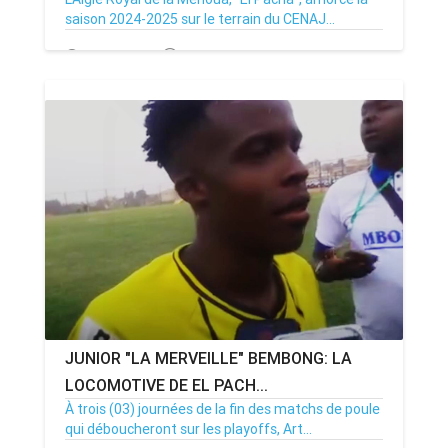
saison 2024-2025 sur le terrain du CENAJ...
09/12/24
Par MenouActu
0
JUNIOR "LA MERVEILLE" BEMBONG: LA
LOCOMOTIVE DE EL PACH...
À trois (03) journées de la fin des matchs de poule
qui déboucheront sur les playoffs, Art...