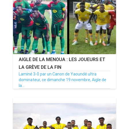
AIGLE DE LA MENOUA : LES JOUEURS ET
LA GRÈVE DE LA FIN
Laminé 3-0 par un Canon de Yaoundé ultra
dominateur, ce dimanche 19 novembre, Aigle de
la...
19/11/23
Par MenouActu
0