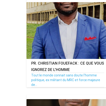
PR. CHRISTIAN FOUEFACK : CE QUE VOUS
Rendez-vous le 10 Octobre avec GESPR
IGNOREZ DE L'HOMME
une formation de qualité, un métier
Tout le monde connait sans doute l'homme
politique, ex militant du MRC et force majeure
de...
22/09/22
Par MenouActu
0