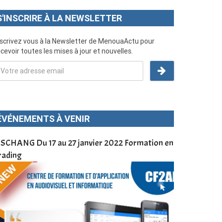
S'INSCRIRE À LA NEWSLETTER
nscrivez vous à la Newsletter de MenouaActu pour
cevoir toutes les mises à jour et nouvelles.
ÉVÉNEMENTS À VENIR
SCHANG Du 17 au 27 janvier 2022 Formation en
Menoua Vision
rading
d’application
à Dschang da
Cameroun