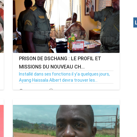
PRISON DE DSCHANG : LE PROFIL ET
MISSIONS DU NOUVEAU CH...
Installé dans ses fonctions il y’a quelques jours,
Ayang Haissala Albert devra trouver les...
05/08/17
Par MenouActu
0