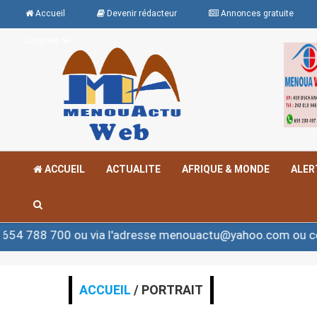
Accueil
Devenir rédacteur
Annonces gratuite
Langues
ACCUEIL
ACTUALITE
AFRIQUE & MONDE
ALER
 ou via l'adresse menouactu@yahoo.com ou contact@men
ACCUEIL
/ PORTRAIT