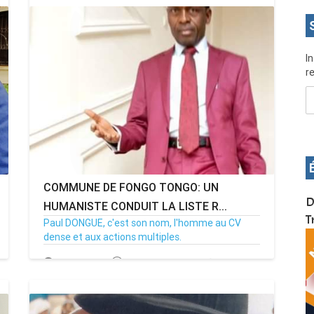
I
re
COMMUNE DE FONGO TONGO: UN
OS pour
Devenez infographiste professionnel en 10 jours
D
HUMANISTE CONDUIT LA LISTE R...
de formation pratique. Dschang du 17 au 27
T
Paul DONGUE, c'est son nom, l'homme au CV
janvier 2022
dense et aux actions multiples.
29/01/20
Par MenouActu
0