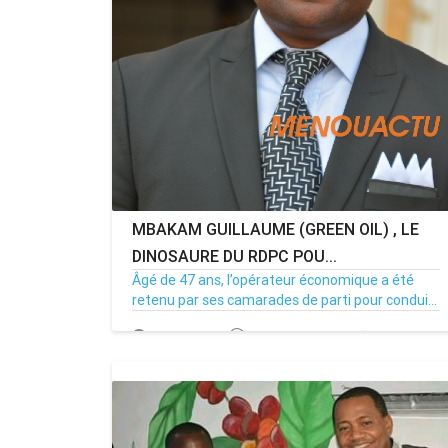
MBAKAM GUILLAUME (GREEN OIL) , LE
DINOSAURE DU RDPC POU...
Âgé de 47 ans, l’opérateur économique a été
retenu par ses camarades de parti pour condui...
22/01/20
Par Adjahoung
2