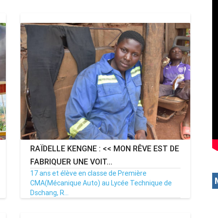
RAÏDELLE KENGNE : << MON RÊVE EST DE
FABRIQUER UNE VOIT...
17 ans et élève en classe de Première
CMA(Mécanique Auto) au Lycée Technique de
Dschang, R...
30/08/23
Par MenouActu
0