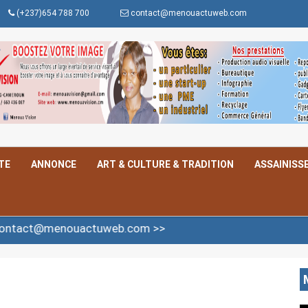
(+237)654 788 700
contact@menouactuweb.com
TE
ANNONCE
ART & CULTURE & TRADITION
ASSAINISS
ouactuweb.com >>