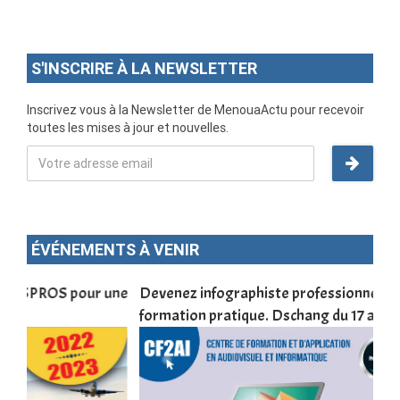
S'INSCRIRE À LA NEWSLETTER
Inscrivez vous à la Newsletter de MenouaActu pour recevoir
toutes les mises à jour et nouvelles.
ÉVÉNEMENTS À VENIR
une
Devenez infographiste professionnel en 10 jours de
DSC
formation pratique. Dschang du 17 au 27 janvier 2022
Tra