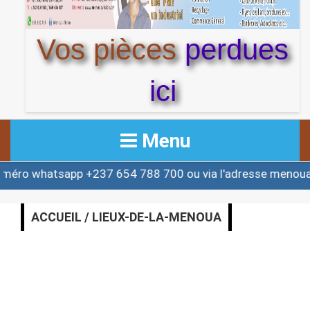
Vos pièces
perdues
ici
Menu
 whatsapp +237 654 788 700 ou via l'adresse menouact
ACCUEIL
ACTUALITE
ACCUEIL / LIEUX-DE-LA-MENOUA
AFRIQUE & MONDE
ALERTE