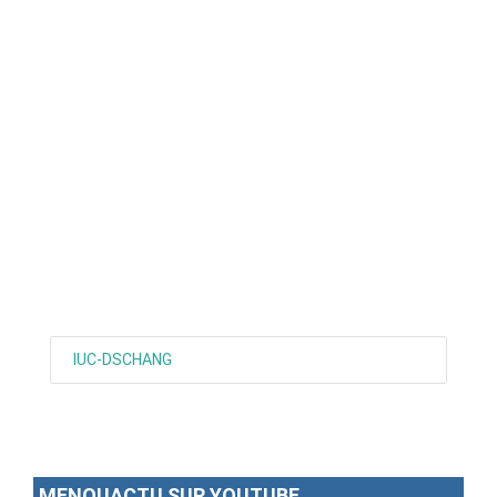
ANNONCE
ART & CULTURE & TRADITION
ASSAINISSEMENT
BREAKING-NEWS
CAMEROUN
PLUS
IUC-DSCHANG
MENOUACTU SUR YOUTUBE