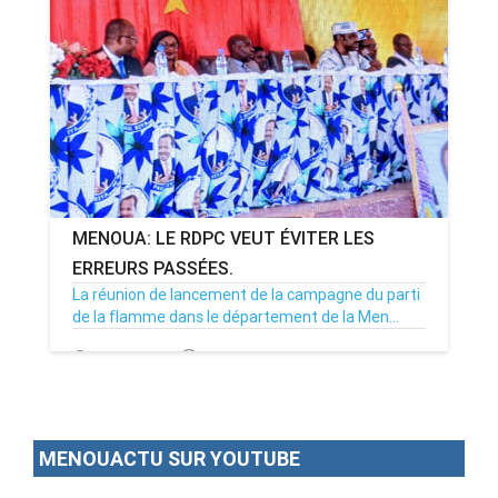
ANNONCE
ART & CULTURE & TRADITION
ASSAINISSEMENT
BREAKING-NEWS
MENOUA: LE RDPC VEUT ÉVITER LES
CAMEROUN
ERREURS PASSÉES.
La réunion de lancement de la campagne du parti
de la flamme dans le département de la Men...
PLUS
02/03/23
Par MenouActu
0
MENOUACTU SUR YOUTUBE