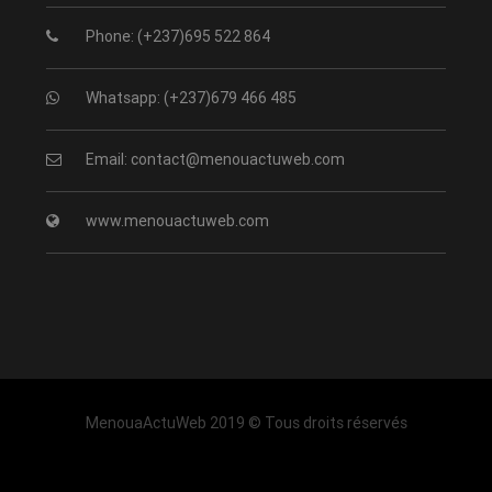
Phone: (+237)695 522 864
Whatsapp: (+237)679 466 485
Email: contact@menouactuweb.com
www.menouactuweb.com
MenouaActuWeb 2019 © Tous droits réservés