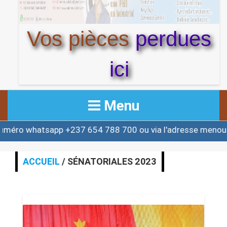
Vos pièces
perdues
ici
Menu
o whatsapp +237 654 788 700 ou via l'adresse menouac
ACCUEIL
ACTUALITE
ACCUEIL
/ SÉNATORIALES 2023
AFRIQUE & MONDE
ALERTE