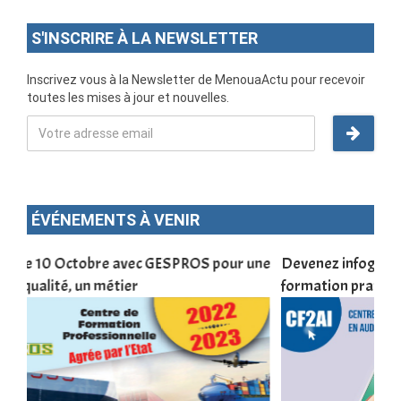
S'INSCRIRE À LA NEWSLETTER
Inscrivez vous à la Newsletter de MenouaActu pour recevoir
toutes les mises à jour et nouvelles.
ÉVÉNEMENTS À VENIR
une
Devenez infographiste professionnel en 10 jours de
DSC
formation pratique. Dschang du 17 au 27 janvier 2022
Tra