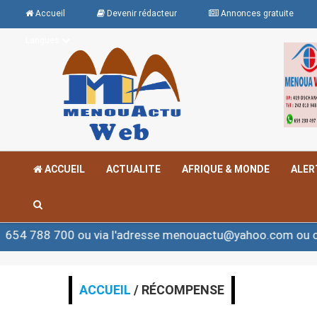
Accueil
Devenir rédacteur
Annonces gratuite
Langues
ACCUEIL
ACTUALITE
AFRIQUE & MONDE
ALER
 700 ou via l'adresse menouactu@yahoo.com ou contact
ACCUEIL
/ RÉCOMPENSE