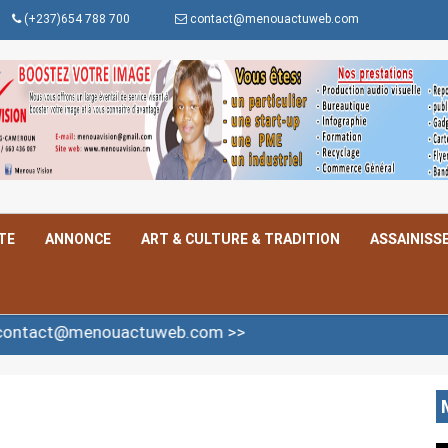
(+237)654 788 700
contact@menouactuweb.com
TE
ANNONCE
ART & CULTURE & TRADITION
ASSAINISS
@menouactuweb.com >>