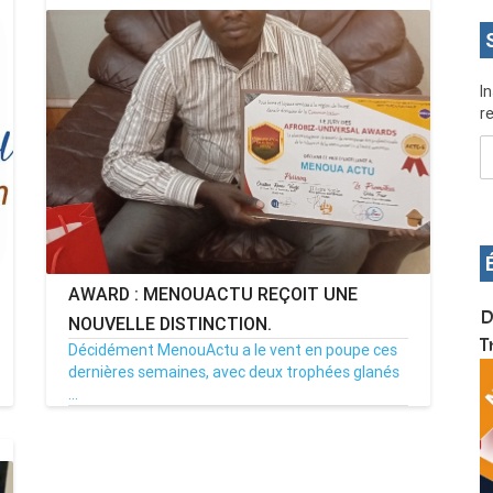
I
re
AWARD : MENOUACTU REÇOIT UNE
OS pour
Devenez infographiste professionnel en 10 jours
D
NOUVELLE DISTINCTION.
de formation pratique. Dschang du 17 au 27
T
Décidément MenouActu a le vent en poupe ces
janvier 2022
dernières semaines, avec deux trophées glanés
...
01/03/21
Par MenouActu
33