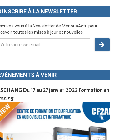
S'INSCRIRE À LA NEWSLETTER
nscrivez vous à la Newsletter de MenouaActu pour
cevoir toutes les mises à jour et nouvelles.
ÉVÉNEMENTS À VENIR
SCHANG Du 17 au 27 janvier 2022 Formation en
Menoua Vision
rading
d’application
à Dschang da
Cameroun