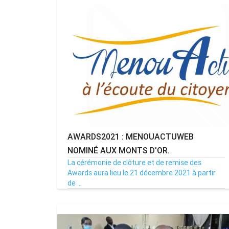
AWARDS2021 : MENOUACTUWEB
Rendez-vous le 10 Octobre avec GESPR
NOMINÉ AUX MONTS D'OR.
une formation de qualité, un métier
La cérémonie de clôture et de remise des
Awards aura lieu le 21 décembre 2021 à partir
de ...
11/12/21
Par MenouActu
9