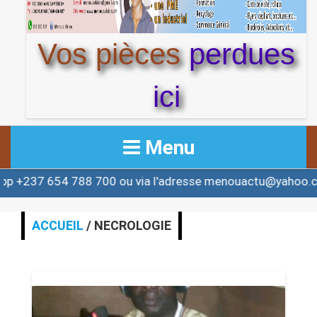
Vos pièces
perdues
ici
Menu
700 ou via l'adresse menouactu@yahoo.com ou contact@
ACCUEIL
ACTUALITE
ACCUEIL
/ NECROLOGIE
AFRIQUE & MONDE
ALERTE