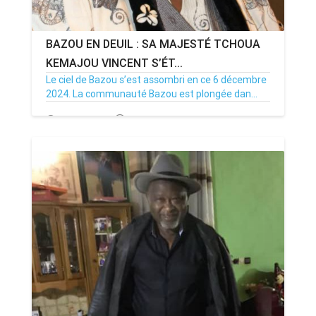
BAZOU EN DEUIL : SA MAJESTÉ TCHOUA
KEMAJOU VINCENT S’ÉT...
Le ciel de Bazou s’est assombri en ce 6 décembre
2024. La communauté Bazou est plongée dan...
08/12/24
Par MenouActu
0