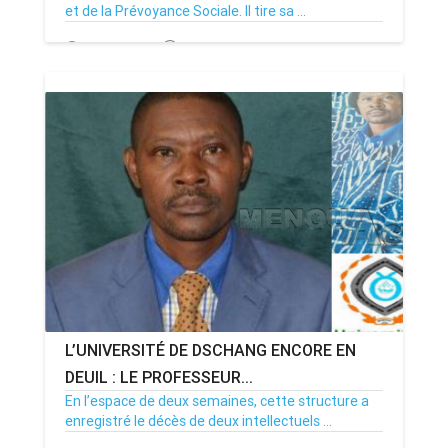
et de la Prévoyance Sociale. Il tire sa ...
10/01/18
Par MenouActu
0
L’UNIVERSITÉ DE DSCHANG ENCORE EN
DEUIL : LE PROFESSEUR...
En l’espace de deux semaines, cette structure a
enregistré le décès de deux intellectuels ...