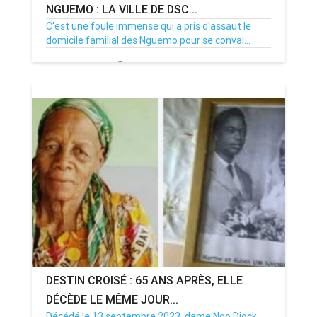
NGUEMO : LA VILLE DE DSC...
C'est une foule immense qui a pris d'assaut le
domicile familial des Nguemo pour se convai...
27/06/24
Par MenouActu
0
DESTIN CROISÉ : 65 ANS APRÈS, ELLE
DÉCÈDE LE MÊME JOUR...
Décédé le 13 septembre 2023, dame Ngo Djock