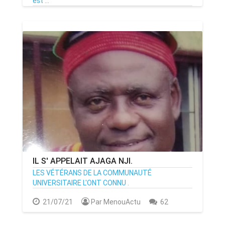
est ...
03/08/21
Par MenouActu
13
IL S' APPELAIT AJAGA NJI.
LES VÉTÉRANS DE LA COMMUNAUTÉ
UNIVERSITAIRE L'ONT CONNU .
21/07/21
Par MenouActu
62