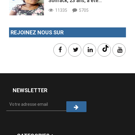
Sonfack, 23 ans, a été...
11335
5705
REJOINEZ NOUS SUR
NEWSLETTER