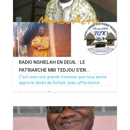
ANNONCE
ART & CULTURE & TRADITION
ASSAINISSEMENT
BREAKING-NEWS
RADIO NGHIELAH EN DEUIL : LE
CAMEROUN
PATRIARCHE MBI TEDJOU S'EN...
C'est avec une grande tristesse que nous avons
appris le décès de Sofack Jean, affectionné...
PLUS
17/03/26
Par MenouActu
0