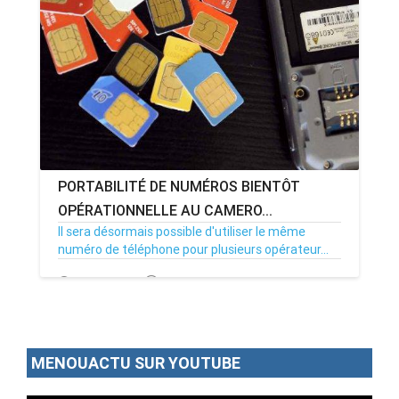
ANNONCE
ART & CULTURE & TRADITION
ASSAINISSEMENT
BREAKING-NEWS
PORTABILITÉ DE NUMÉROS BIENTÔT
CAMEROUN
OPÉRATIONNELLE AU CAMERO...
Il sera désormais possible d'utiliser le même
numéro de téléphone pour plusieurs opérateur...
PLUS
23/08/17
Par MenouActu
7
MENOUACTU SUR YOUTUBE