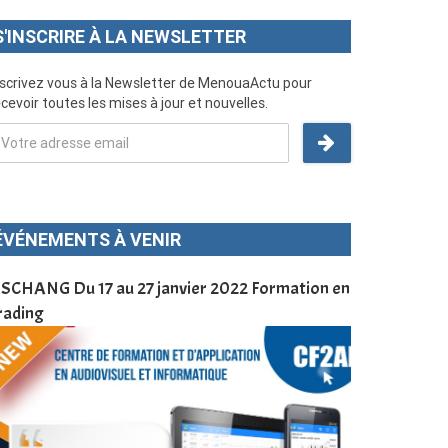
S'INSCRIRE À LA NEWSLETTER
nscrivez vous à la Newsletter de MenouaActu pour
cevoir toutes les mises à jour et nouvelles.
ÉVÉNEMENTS À VENIR
SCHANG Du 17 au 27 janvier 2022 Formation en
Menoua Vision
rading
d’application
à Dschang da
Cameroun