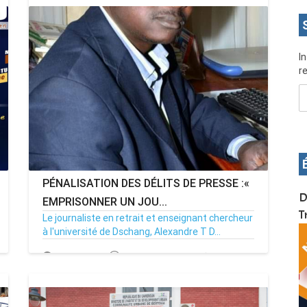
I
re
PÉNALISATION DES DÉLITS DE PRESSE :«
OS pour
Devenez infographiste professionnel en 10 jours
D
EMPRISONNER UN JOU...
de formation pratique. Dschang du 17 au 27
T
Le journaliste en retrait et enseignant chercheur
janvier 2022
à l'université de Dschang, Alexandre T D...
08/05/23
Par MenouActu
0