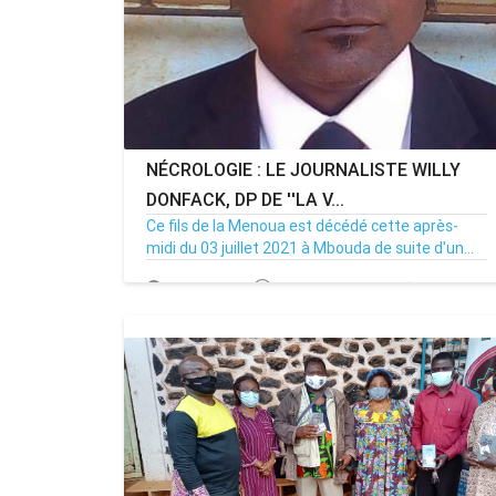
NÉCROLOGIE : LE JOURNALISTE WILLY
DONFACK, DP DE ''LA V...
Ce fils de la Menoua est décédé cette après-
midi du 03 juillet 2021 à Mbouda de suite d'un...
03/07/21
Par MenouActu
0