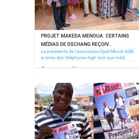
PROJET MAKEDA MENOUA: CERTAINS
MÉDIAS DE DSCHANG REÇOIV...
La présidente de l'association Djaïli Mbock ASBL
a remis des téléphones high tech aux médi...
20/03/21
Par MenouActu
0
MENOUACTU