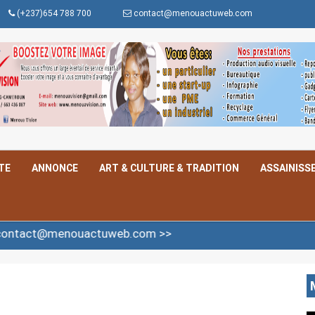
(+237)654 788 700
contact@menouactuweb.com
TE
ANNONCE
ART & CULTURE & TRADITION
ASSAINISS
uactuweb.com >>