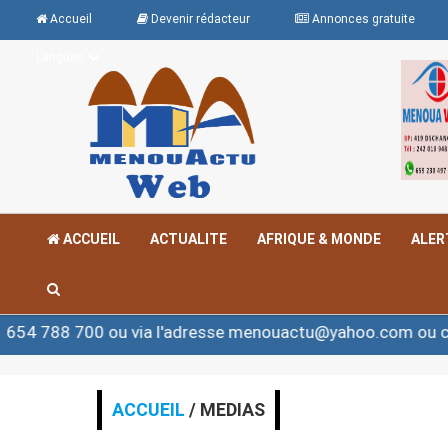
Accueil
Devenir rédacteur
Annonces gratuite
Langues
ACCUEIL
ACTUALITE
AFRIQUE & MONDE
ALER
ou via l'adresse menouactu@yahoo.com ou contact@meno
ACCUEIL
/ MEDIAS