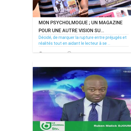
MON PSYCHOLMOGUE ; UN MAGAZINE
POUR UNE AUTRE VISION SU...
Décidé, de marquer la rupture entre préjugés et
réalités tout en aidant le lecteur à se ...
30/09/17
Par MenouActu
0