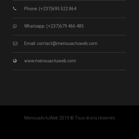
Phone: (+237)695 522 864
Whatsapp: (+237)679 466 485
Email: contact@menouactuweb.com
www.menouactuweb.com
MenouaActuWeb 2019 © Tous droits réservés