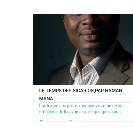
LE TEMPS DES SICARIOS,PAR HAMAN
MANA
L'autre jour, un patron soupçonnant un de ses
employés de lui avoir soutiré quelques sous,...
22/06/20
Par Adjahoung
14