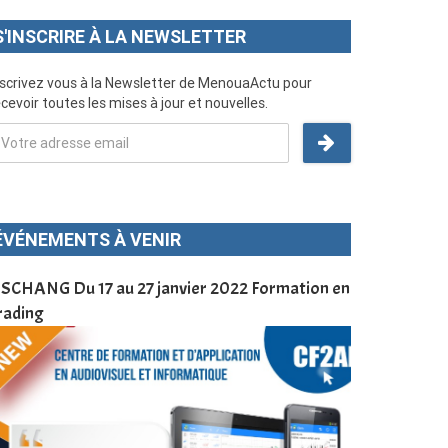
S'INSCRIRE À LA NEWSLETTER
nscrivez vous à la Newsletter de MenouaActu pour
cevoir toutes les mises à jour et nouvelles.
ÉVÉNEMENTS À VENIR
SCHANG Du 17 au 27 janvier 2022 Formation en
Menoua Vision
rading
d’application
à Dschang da
Cameroun