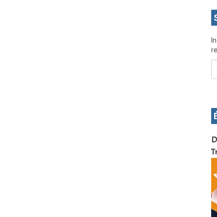
I
re
OS pour
Devenez infographiste professionnel en 10 jours
D
de formation pratique. Dschang du 17 au 27
T
janvier 2022