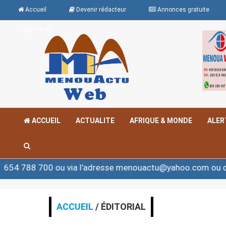
Accueil
Devenir rédacteur
Annonces gratuite
Langues
ACCUEIL
ACTUALITE
AFRIQUE & MONDE
ALER
8 700 ou via l'adresse menouactu@yahoo.com ou contac
ACCUEIL
/ ÉDITORIAL