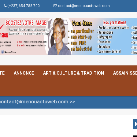
(+237)654 788 700
contact@menouactuweb.com
TE
ANNONCE
ART & CULTURE & TRADITION
ASSAINISS
t@menouactuweb.com >>