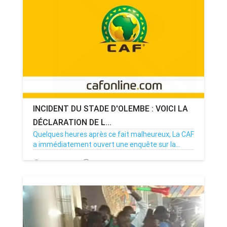
ANNONCE
ART & CULTURE & TRADITION
ASSAINISSEMENT
BREAKING-NEWS
INCIDENT DU STADE D'OLEMBE : VOICI LA
CAMEROUN
DÉCLARATION DE L...
Quelques heures après ce fait malheureux, La CAF
a immédiatement ouvert une enquête sur la...
PLUS
25/01/22
Par MenouActu
0