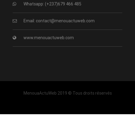
Whatsapp: (+237)679 466 485
Email: contact@menouactuweb.com
www.menouactuweb.com
MenouaActuWeb 2019 © Tous droits réservés