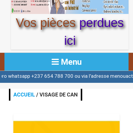
Vos pièces
perdues
ici
Menu
tsapp +237 654 788 700 ou via l'adresse menouactu@ya
ACCUEIL
ACTUALITE
ACCUEIL
/ VISAGE DE CAN
AFRIQUE & MONDE
ALERTE