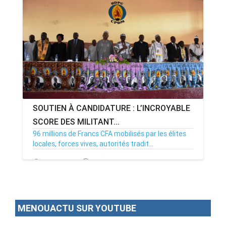
ANNONCE
ART & CULTURE & TRADITION
ASSAINISSEMENT
BREAKING-NEWS
SOUTIEN À CANDIDATURE : L’INCROYABLE
CAMEROUN
SCORE DES MILITANT...
96 millions de Francs CFA mobilisés par les élites
locales, forces vives, autorités tradit...
PLUS
14/09/18
Par MenouActu
1
MENOUACTU SUR YOUTUBE