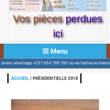
Vos pièces
perdues
ici
Menu
o whatsapp +237 654 788 700 ou via l'adresse menouac
ACCUEIL
ACTUALITE
ACCUEIL
/ PRÉSIDENTIELLE 2018
AFRIQUE & MONDE
ALERTE