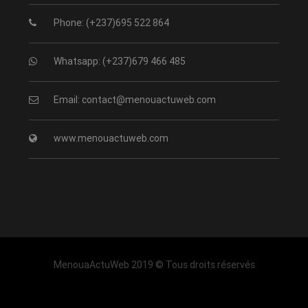
Phone: (+237)695 522 864
Whatsapp: (+237)679 466 485
Email: contact@menouactuweb.com
www.menouactuweb.com
MenouaActuWeb 2019 © Tous droits réservés