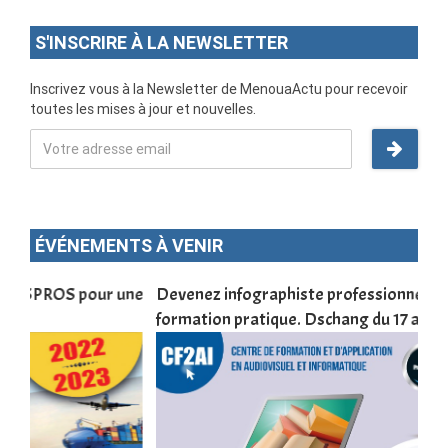
S'INSCRIRE À LA NEWSLETTER
Inscrivez vous à la Newsletter de MenouaActu pour recevoir
toutes les mises à jour et nouvelles.
ÉVÉNEMENTS À VENIR
une
Devenez infographiste professionnel en 10 jours de
DSC
formation pratique. Dschang du 17 au 27 janvier 2022
Tra