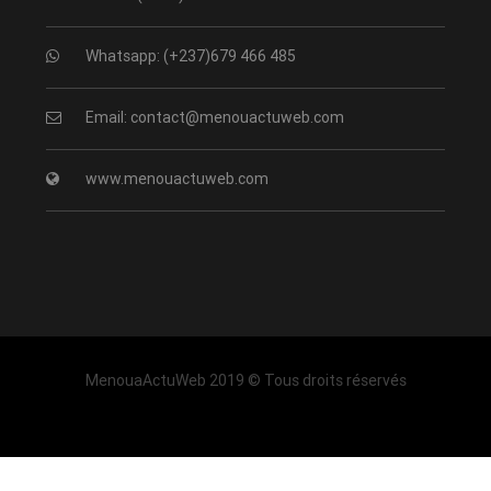
Whatsapp: (+237)679 466 485
Email: contact@menouactuweb.com
www.menouactuweb.com
MenouaActuWeb 2019 © Tous droits réservés