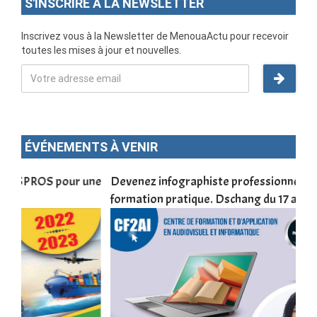
S'INSCRIRE À LA NEWSLETTER
Inscrivez vous à la Newsletter de MenouaActu pour recevoir
toutes les mises à jour et nouvelles.
ÉVÉNEMENTS À VENIR
une
Devenez infographiste professionnel en 10 jours de
DSC
formation pratique. Dschang du 17 au 27 janvier 2022
Tra