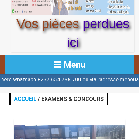
Vos pièces
perdues
ici
Menu
hatsapp +237 654 788 700 ou via l'adresse menouactu@
ACCUEIL
ACTUALITE
ACCUEIL
/ EXAMENS & CONCOURS
AFRIQUE & MONDE
ALERTE