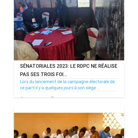
ANNONCE
ART & CULTURE & TRADITION
ASSAINISSEMENT
BREAKING-NEWS
SÉNATORIALES 2023: LE RDPC NE RÉALISE
CAMEROUN
PAS SES TROIS FOI...
Lors du lancement de la campagne électorale de
ce parti il y a quelques jours à son siège ...
PLUS
12/03/23
Par MenouActu
0