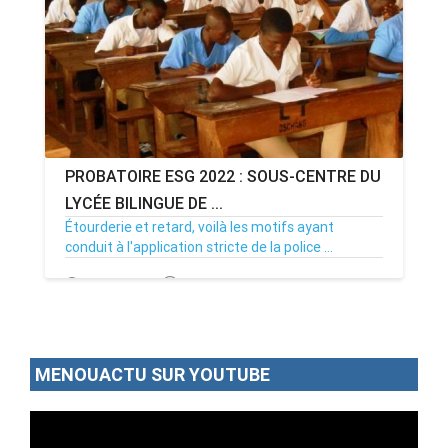
PROBATOIRE ESG 2022 : SOUS-CENTRE DU
LYCÉE BILINGUE DE ...
Étourderie et retard, voilà les motifs ayant
conduit à l'application stricte de la police ...
13/06/22
Par MenouActu
0
MENOUACTU SUR YOUTUBE