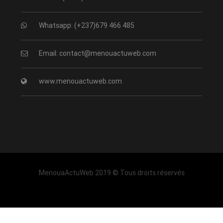
Whatsapp: (+237)679 466 485
Email: contact@menouactuweb.com
www.menouactuweb.com
MenouaActuWeb 2019 © Tous droits réservés