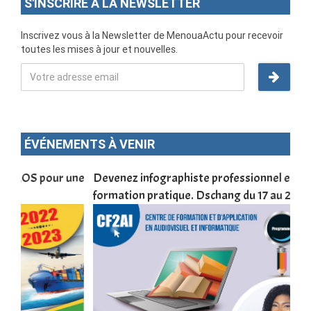
S'INSCRIRE À LA NEWSLETTER
Inscrivez vous à la Newsletter de MenouaActu pour recevoir
toutes les mises à jour et nouvelles.
ÉVÉNEMENTS À VENIR
une
Devenez infographiste professionnel en 10 jours de
DSC
formation pratique. Dschang du 17 au 27 janvier 2022
Tra