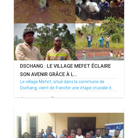
ANNONCE
ART & CULTURE & TRADITION
ASSAINISSEMENT
BREAKING-NEWS
DSCHANG : LE VILLAGE MEFET ÉCLAIRE
CAMEROUN
SON AVENIR GRÂCE À L...
Le village Mefet, situé dans la commune de
Dschang, vient de franchir une étape cruciale d...
PLUS
31/10/25
Par MenouActu
0