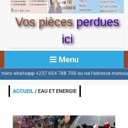
Vos pièces
perdues
ici
Menu
whatsapp +237 654 788 700 ou via l'adresse menouactu
ACCUEIL
ACTUALITE
ACCUEIL
/ EAU ET ENERGIE
AFRIQUE & MONDE
ALERTE