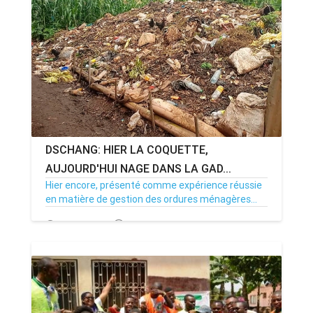
ANNONCE
ART & CULTURE & TRADITION
ASSAINISSEMENT
BREAKING-NEWS
DSCHANG: HIER LA COQUETTE,
CAMEROUN
AUJOURD'HUI NAGE DANS LA GAD...
Hier encore, présenté comme expérience réussie
en matière de gestion des ordures ménagères...
PLUS
17/06/22
Par MenouActu
0