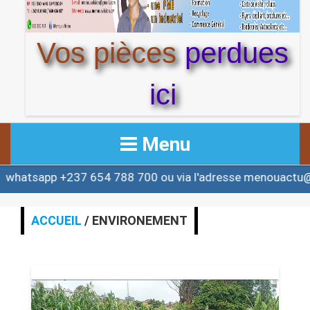
Vos pièces
perdues
ici
Menu
p +237 654 788 700 ou via l'adresse menouactu@yahoo.
ACCUEIL
ACTUALITE
ACCUEIL
/ ENVIRONEMENT
AFRIQUE & MONDE
ALERTE