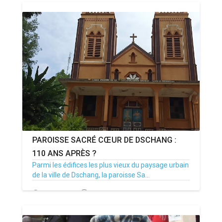
PAROISSE SACRÉ CŒUR DE DSCHANG :
110 ANS APRÈS ?
Parmi les édifices les plus vieux du paysage urbain
de la ville de Dschang, la paroisse Sa...
06/04/21
Par MenouActu
23