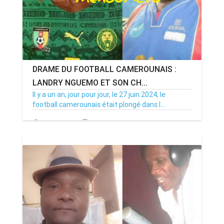
DRAME DU FOOTBALL CAMEROUNAIS :
LANDRY NGUEMO ET SON CH...
Il y a un an, jour pour jour, le 27 juin 2024, le
football camerounais était plongé dans l...
27/06/25
Par MenouActu
0