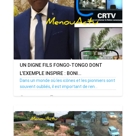
ANNONCE
ART & CULTURE & TRADITION
ASSAINISSEMENT
BREAKING-NEWS
UN DIGNE FILS FONGO-TONGO DONT
CAMEROUN
L'EXEMPLE INSPIRE : BONI...
Dans un monde où les icônes et les pionniers sont
souvent oubliés, il est important de ren...
PLUS
26/11/25
Par MenouActu
0