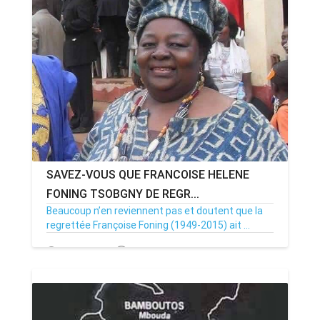
SAVEZ-VOUS QUE FRANCOISE HELENE
FONING TSOBGNY DE REGR...
Beaucoup n’en reviennent pas et doutent que la
regrettée Françoise Foning (1949-2015) ait ...
25/01/21
Par MenouActu
0