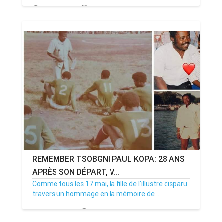
13/02/22
Par MenouActu
0
REMEMBER TSOBGNI PAUL KOPA: 28 ANS
APRÈS SON DÉPART, V...
Comme tous les 17 mai, la fille de l'illustre disparu
travers un hommage en la mémoire de ...
17/05/21
Par MenouActu
0