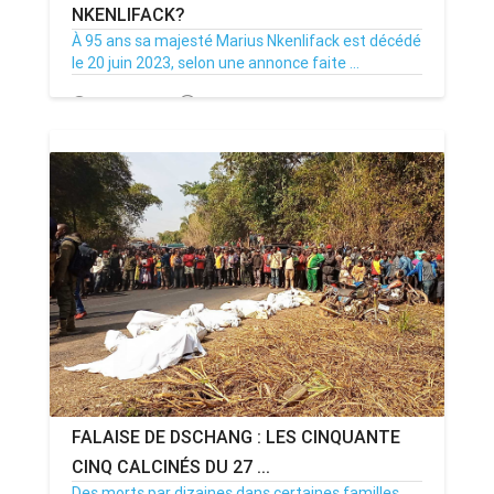
NKENLIFACK?
À 95 ans sa majesté Marius Nkenlifack est décédé
le 20 juin 2023, selon une annonce faite ...
26/07/23
Par MenouActu
0
FALAISE DE DSCHANG : LES CINQUANTE
CINQ CALCINÉS DU 27 ...
Des morts par dizaines dans certaines familles,