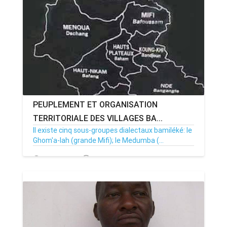
PEUPLEMENT ET ORGANISATION
TERRITORIALE DES VILLAGES BA...
Il existe cinq sous-groupes dialectaux bamiléké: le
Ghom'a-lah (grande Mifi); le Medumba (...
10/08/20
Par MenouActu
1829