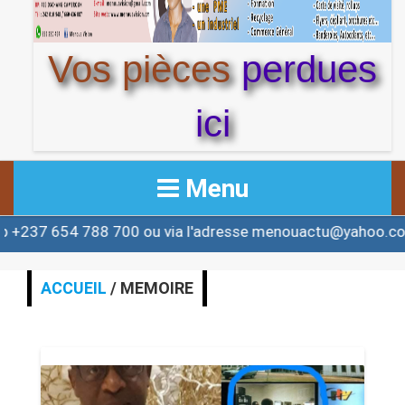
Vos pièces
perdues
ici
Menu
00 ou via l'adresse menouactu@yahoo.com ou contact@m
ACCUEIL
ACTUALITE
ACCUEIL
/ MEMOIRE
AFRIQUE & MONDE
ALERTE