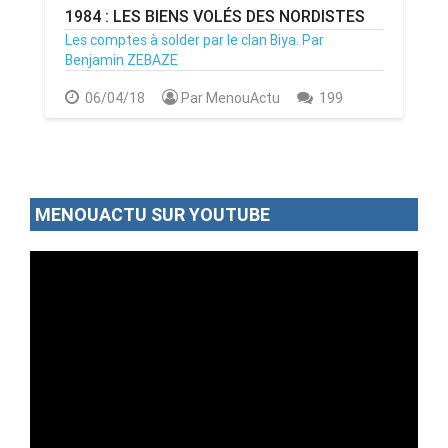
1984 : LES BIENS VOLÉS DES NORDISTES
Les comptes à solder par le clan Biya. Par
Benjamin ZEBAZE
06/04/18
Par MenouActu
199
MENOUACTU SUR YOUTUBE