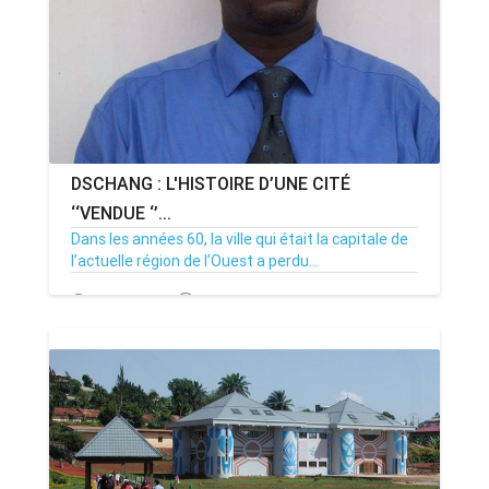
DSCHANG : L'HISTOIRE D’UNE CITÉ
‘‘VENDUE​ ‘’...
Dans les années 60, la ville qui était la capitale de​
l’actuelle région de l’Ouest a perdu...
19/05/20
Par MenouActu
4