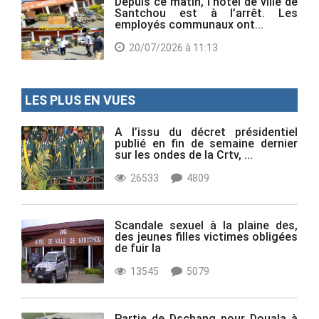
Depuis ce matin, l’hôtel de ville de
Santchou est à l’arrêt. Les
employés communaux ont...
20/07/2026 à 11:13
LES PLUS EN VUES
A l’issu du décret présidentiel
publié en fin de semaine dernier
sur les ondes de la Crtv, ...
26533
4809
Scandale sexuel à la plaine des,
des jeunes filles victimes obligées
de fuir la
13545
5079
Partie de Dschang pour Douala à