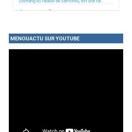
Dschang ou falaise de Santchou, est une fal...
05/09/24
Par MenouActu
0
MENOUACTU SUR YOUTUBE