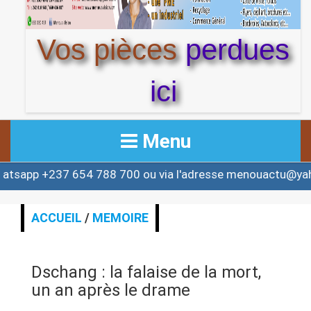
Vos pièces
perdues
ici
Menu
37 654 788 700 ou via l'adresse menouactu@yahoo.com 
ACCUEIL
ACTUALITE
ACCUEIL
/
MEMOIRE
AFRIQUE & MONDE
Dschang : la falaise de la mort,
ALERTE
un an après le drame