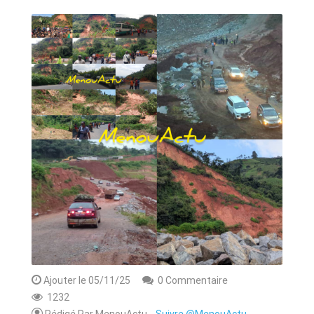
ANNONCE
ART & CULTURE & TRADITION
ASSAINISSEMENT
BREAKING-NEWS
CAMEROUN
PLUS
Ajouter le 05/11/25
0 Commentaire
1232
Rédigé Par MenouActu
Suivre @MenouActu