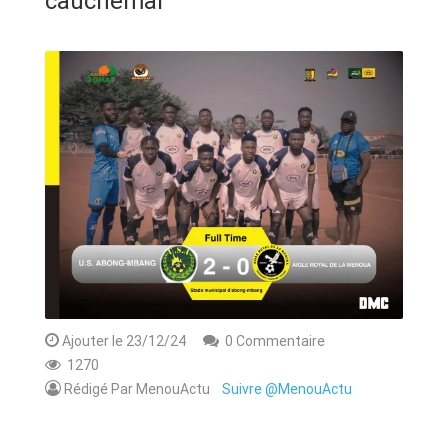
cauchemar
ANNONCE
ART & CULTURE & TRADITION
ASSAINISSEMENT
BREAKING-NEWS
CAMEROUN
PLUS
Ajouter le 23/12/24
0 Commentaire
1270
Rédigé Par MenouActu
Suivre @MenouActu