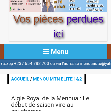
Vos pièces
perdues
ici
Menu
+237 654 788 700 ou via l'adresse menouactu@yahoo.co
ACCUEIL
ACTUALITE
ACCUEIL
/
MENOU MTN ELITE 1&2
AFRIQUE & MONDE
Aigle Royal de la Menoua : Le
ALERTE
début de saison vire au