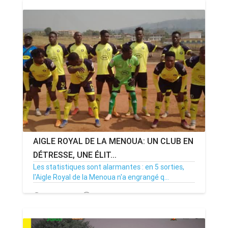
AIGLE ROYAL DE LA MENOUA: UN CLUB EN
DÉTRESSE, UNE ÉLIT...
Les statistiques sont alarmantes : en 5 sorties,
l'Aigle Royal de la Menoua n'a engrangé q...
12/01/25
Par MenouActu
0