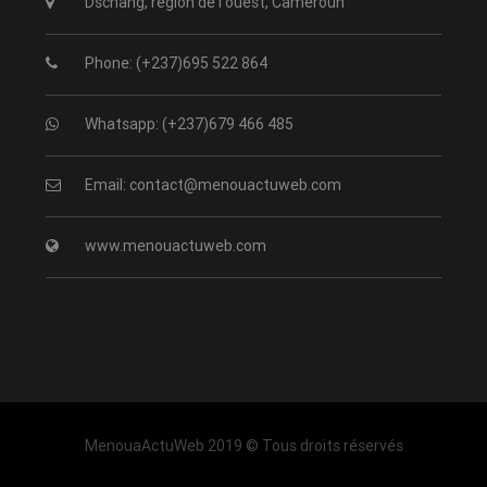
Dschang, région de l'ouest, Cameroun
Phone: (+237)695 522 864
Whatsapp: (+237)679 466 485
Email: contact@menouactuweb.com
www.menouactuweb.com
MenouaActuWeb 2019 © Tous droits réservés