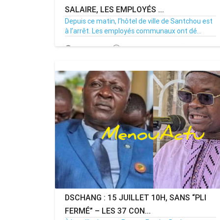
SALAIRE, LES EMPLOYÉS ...
Depuis ce matin, l’hôtel de ville de Santchou est
à l’arrêt. Les employés communaux ont dé...
20/07/26
Par MenouActu
0
DSCHANG : 15 JUILLET 10H, SANS “PLI
FERMÉ” – LES 37 CON...