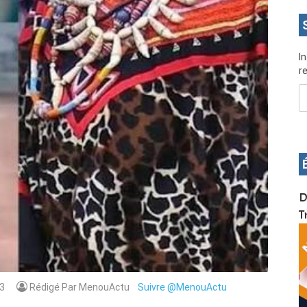
I
re
OS pour
Devenez infographiste professionnel en 10 jours
D
de formation pratique. Dschang du 17 au 27
T
janvier 2022
3
Rédigé Par MenouActu
Suivre @MenouActu