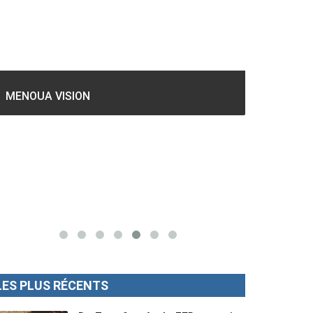
GESPROS formation : La rentrée
académique ce 10 Octobre 2022.
Mise au p
LES PLUS RÉCENTS