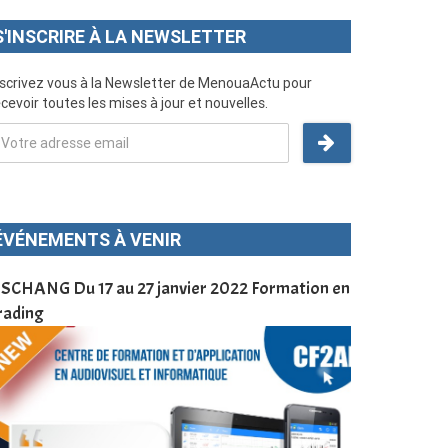
S'INSCRIRE À LA NEWSLETTER
nscrivez vous à la Newsletter de MenouaActu pour
cevoir toutes les mises à jour et nouvelles.
ÉVÉNEMENTS À VENIR
SCHANG Du 17 au 27 janvier 2022 Formation en
Menoua Vision
rading
d’application
à Dschang da
Cameroun