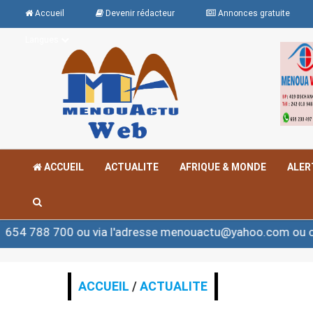
Accueil
Devenir rédacteur
Annonces gratuite
Langues
ACCUEIL
ACTUALITE
AFRIQUE & MONDE
ALER
 ou via l'adresse menouactu@yahoo.com ou contact@men
ACCUEIL
/
ACTUALITE