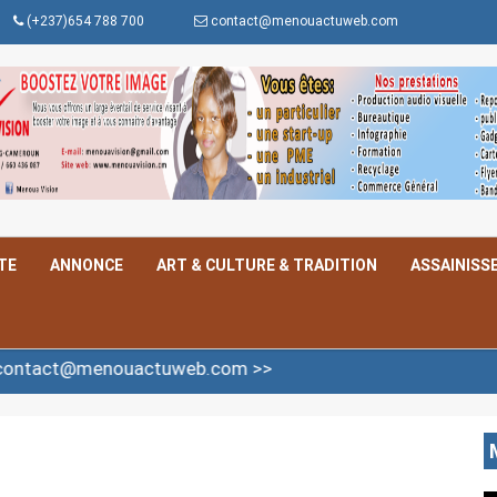
(+237)654 788 700
contact@menouactuweb.com
TE
ANNONCE
ART & CULTURE & TRADITION
ASSAINISS
ouactuweb.com >>