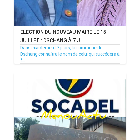
ÉLECTION DU NOUVEAU MAIRE LE 15
JUILLET : DSCHANG À 7 J...
Dans exactement 7 jours, la commune de
Dschang connaîtra le nom de celui qui succédera à
f...
08/07/26
Par MenouActu
0