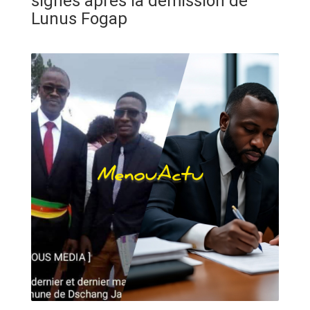
signés après la démission de
ANNONCE
Lunus Fogap
ART & CULTURE & TRADITION
ASSAINISSEMENT
BREAKING-NEWS
CAMEROUN
PLUS