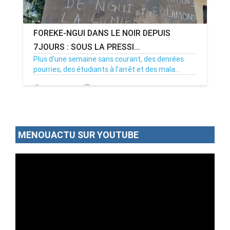
FOREKE-NGUI DANS LE NOIR DEPUIS
7JOURS : SOUS LA PRESSI...
Plus d’une semaine sans courant, des denrées
pourries, des étudiants à l’arrêt et des mala...
02/07/26
Par MenouActu
0
MENOUACTU SUR YOUTUBE