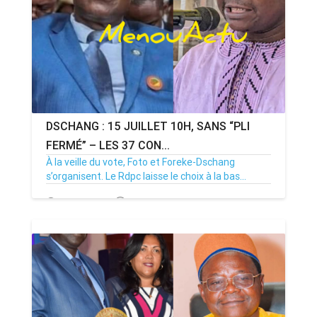
DSCHANG : 15 JUILLET 10H, SANS “PLI
FERMÉ” – LES 37 CON...
À la veille du vote, Foto et Foreke-Dschang
s’organisent. Le Rdpc laisse le choix à la bas...
14/07/26
Par MenouActu
0