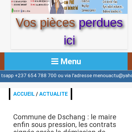
Vos pièces
perdues
ici
Menu
7 654 788 700 ou via l'adresse menouactu@yahoo.com o
ACCUEIL
ACTUALITE
ACCUEIL
/
ACTUALITE
AFRIQUE & MONDE
Commune de Dschang : le maire
ALERTE
enfin sous pression, les contrats