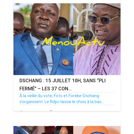
DSCHANG : 15 JUILLET 10H, SANS “PLI
FERMÉ” – LES 37 CON...
À la veille du vote, Foto et Foreke-Dschang
s’organisent. Le Rdpc laisse le choix à la bas...
14/07/26
Par MenouActu
0