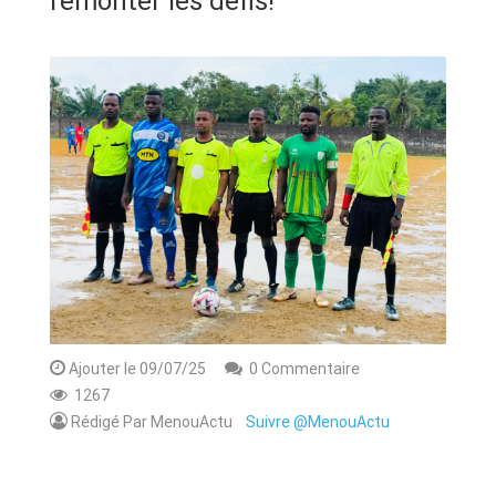
remonter les défis!
ANNONCE
ART & CULTURE & TRADITION
ASSAINISSEMENT
BREAKING-NEWS
CAMEROUN
PLUS
Ajouter le 09/07/25
0 Commentaire
1267
Rédigé Par MenouActu
Suivre @MenouActu