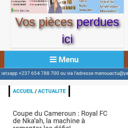
Vos pièces
perdues
ici
Menu
 654 788 700 ou via l'adresse menouactu@yahoo.com ou
ACCUEIL
ACTUALITE
ACCUEIL
/
ACTUALITE
AFRIQUE & MONDE
Coupe du Cameroun : Royal FC
ALERTE
de Nka'ah, la machine à