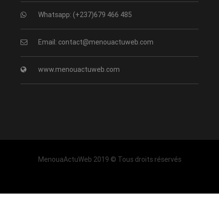
Whatsapp: (+237)679 466 485
Email: contact@menouactuweb.com
www.menouactuweb.com
MenouaActuWeb 2019 © Tous droits réservés