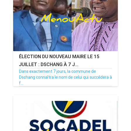
ÉLECTION DU NOUVEAU MAIRE LE 15
JUILLET : DSCHANG À 7 J...
Dans exactement 7 jours, la commune de
Dschang connaîtra le nom de celui qui succédera à
f...
08/07/26
Par MenouActu
0