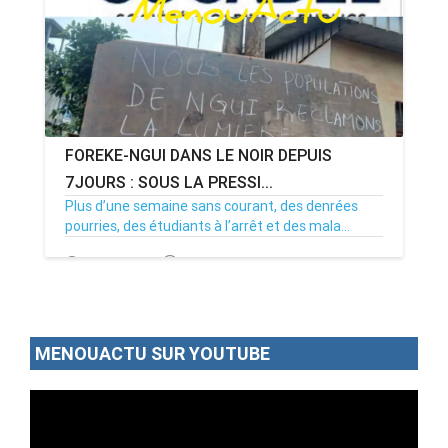
FOREKE-NGUI DANS LE NOIR DEPUIS
7JOURS : SOUS LA PRESSI...
Plus d’une semaine sans courant, des denrées
pourries, des étudiants à l’arrêt et des mala...
02/07/26
Par MenouActu
0
MENOUACTU SUR YOUTUBE