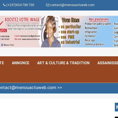
(+237)654 788 700
contact@menouactuweb.com
TE
ANNONCE
ART & CULTURE & TRADITION
ASSAINISS
ouactuweb.com >>