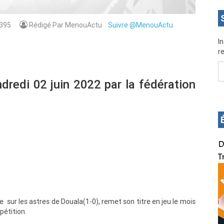
395
Rédigé Par MenouActu
Suivre @MenouActu
I
re
dredi 02 juin 2022 par la fédération
OS pour
Devenez infographiste professionnel en 10 jours
D
de formation pratique. Dschang du 17 au 27
T
janvier 2022
 sur les astres de Douala(1-0), remet son titre en jeu le mois
pétition.