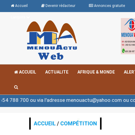
Accueil
Devenir rédacteur
Annonces gratuite
Langues
ACCUEIL
ACTUALITE
AFRIQUE & MONDE
ALER
 ou via l'adresse menouactu@yahoo.com ou contact@men
ACCUEIL
/
COMPÉTITION