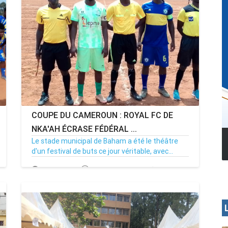
COUPE DU CAMEROUN : ROYAL FC DE
NKA'AH ÉCRASE FÉDÉRAL ...
Le stade municipal de Baham a été le théâtre
MENOUA VISION
d'un festival de buts ce jour véritable, avec...
09/03/25
Par MenouActu
0