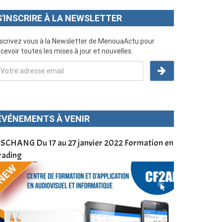
S'INSCRIRE À LA NEWSLETTER
nscrivez vous à la Newsletter de MenouaActu pour
cevoir toutes les mises à jour et nouvelles.
ÉVÉNEMENTS À VENIR
SCHANG Du 17 au 27 janvier 2022 Formation en
Menoua Vision
rading
d’application
à Dschang da
Cameroun