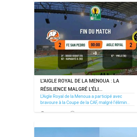
L'AIGLE ROYAL DE LA MENOUA : LA
RÉSILIENCE MALGRÉ L'ÉLI...
L'Aigle Royal de la Menoua a participé avec
bravoure à la Coupe de la CAF, malgré l'élimin...
28/09/25
Par MenouActu
0