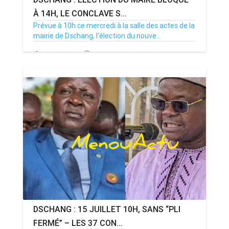
À 14H, LE CONCLAVE S...
Prévue à 10h ce mercredi à la salle des actes de la
mairie de Dschang, l’élection du nouve...
15/07/26
Par MenouActu
0
DSCHANG : 15 JUILLET 10H, SANS “PLI
FERMÉ” – LES 37 CON...