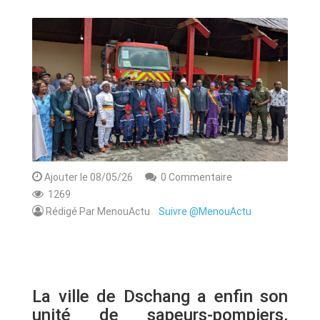
ANNONCE
ART & CULTURE & TRADITION
ASSAINISSEMENT
BREAKING-NEWS
CAMEROUN
Ajouter le 08/05/26
0 Commentaire
1269
Rédigé Par MenouActu
Suivre @MenouActu
PLUS
La ville de Dschang a enfin son
unité de sapeurs-pompiers,