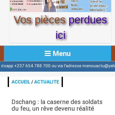
Vos pièces
perdues
ici
Menu
237 654 788 700 ou via l'adresse menouactu@yahoo.com
ACCUEIL
ACTUALITE
ACCUEIL
/
ACTUALITE
AFRIQUE & MONDE
Dschang : la caserne des soldats
ALERTE
du feu, un rêve devenu réalité