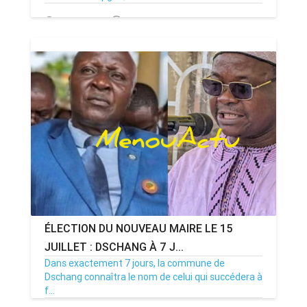
13/07/26
Par MenouActu
0
ÉLECTION DU NOUVEAU MAIRE LE 15
JUILLET : DSCHANG À 7 J...
Dans exactement 7 jours, la commune de
Dschang connaîtra le nom de celui qui succédera à
f...