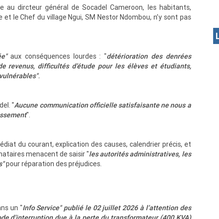
e au dircteur général de Socadel Cameroon, les habitants,
et le Chef du village Ngui, SM Nestor Ndombou, n’y sont pas
ée"
aux conséquences lourdes : "
détérioration des denrées
de revenus, difficultés d’étude pour les élèves et étudiants,
vulnérables"
.
el. "
Aucune communication officielle satisfaisante ne nous a
lissement
".
iat du courant, explication des causes, calendrier précis, et
gnataires menacent de saisir "
les autorités administratives, les
s"
pour réparation des préjudices.
ans un "
Info Service" publié le 02 juillet 2026 à l’attention des
de d’interruption due à la perte du transformateur (400 KVA)