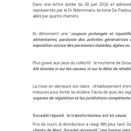
Dans une lettre datée du 30 juin 2026 et adressé
représentés par le Dr Ndemmanu Antoine De Padoue 
allés par quatre chemins.
Ils dénoncent une "
coupure prolongée et injustifi
alimentaires, paralysie des activités génératrices 
exposition accrue des personnes malades, âgées ou 
Plus grave aux yeux du collectif : le mutisme de Socad
été donnée ni sur les causes, ni sur le délai de rétab
La mise en demeure est claire : rétablissement imméd
mesures pour éviter la récidive. Faute de quoi, les si
organes de régulation et les juridictions compétente
Socadel répond : le transformateur est en cause
Pris de court, le distributeur a réagi 48h plus tard. D
clients de Ngui, Socadel reconnaît
"
une longue pério