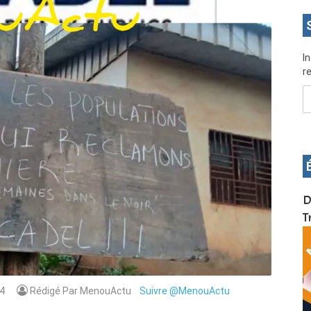
I
re
OS pour
Devenez infographiste professionnel en 10 jours
D
de formation pratique. Dschang du 17 au 27
T
janvier 2022
4
Rédigé Par MenouActu
Suivre @MenouActu