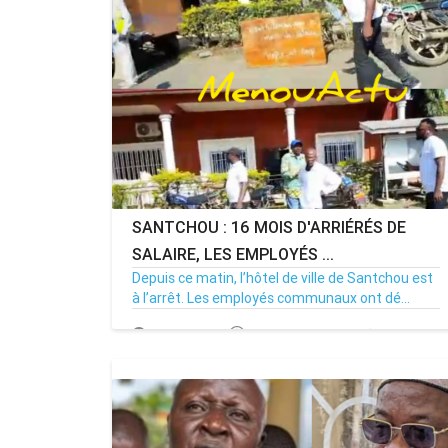
SANTCHOU : 16 MOIS D'ARRIÉRÉS DE
SALAIRE, LES EMPLOYÉS ...
Depuis ce matin, l’hôtel de ville de Santchou est
à l’arrêt. Les employés communaux ont dé...
20/07/26
Par MenouActu
0