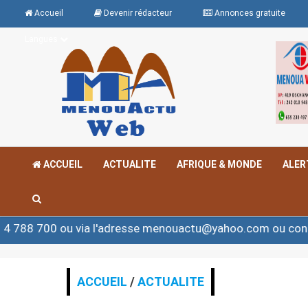
Accueil
Devenir rédacteur
Annonces gratuite
Langues
ACCUEIL
ACTUALITE
AFRIQUE & MONDE
ALER
 via l'adresse menouactu@yahoo.com ou contact@menoua
ACCUEIL
/
ACTUALITE