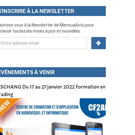
S'INSCRIRE À LA NEWSLETTER
nscrivez vous à la Newsletter de MenouaActu pour
cevoir toutes les mises à jour et nouvelles.
ÉVÉNEMENTS À VENIR
SCHANG Du 17 au 27 janvier 2022 Formation en
Menoua Vision
rading
d’application
à Dschang da
Cameroun