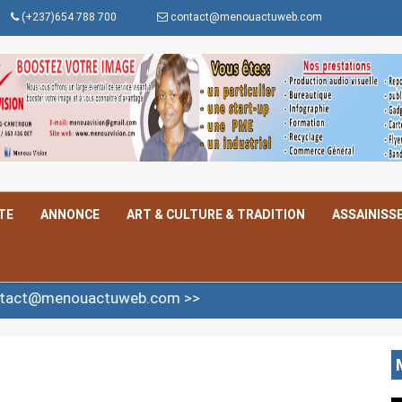
(+237)654 788 700
contact@menouactuweb.com
TE
ANNONCE
ART & CULTURE & TRADITION
ASSAINISS
ctuweb.com >>