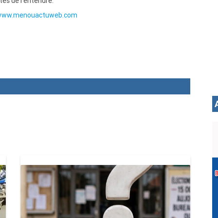
ités de l'entendre.
/www.menouactuweb.com