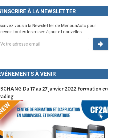
S'INSCRIRE À LA NEWSLETTER
nscrivez vous à la Newsletter de MenouaActu pour
cevoir toutes les mises à jour et nouvelles.
ÉVÉNEMENTS À VENIR
SCHANG Du 17 au 27 janvier 2022 Formation en
Menoua Vision
rading
d’application
à Dschang da
Cameroun