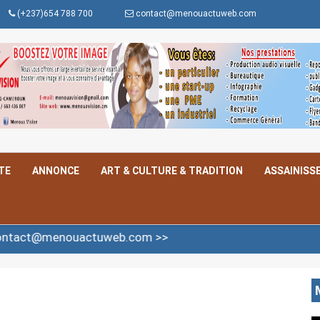
(+237)654 788 700
contact@menouactuweb.com
TE
ANNONCE
ART & CULTURE & TRADITION
ASSAINISS
actuweb.com >>