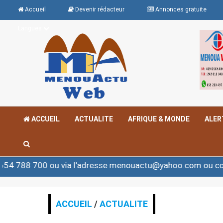
Accueil
Devenir rédacteur
Annonces gratuite
Langues
ACCUEIL
ACTUALITE
AFRIQUE & MONDE
ALER
u via l'adresse menouactu@yahoo.com ou contact@menou
ACCUEIL
/
ACTUALITE