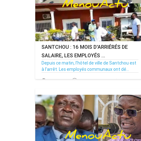
SANTCHOU : 16 MOIS D'ARRIÉRÉS DE
SALAIRE, LES EMPLOYÉS ...
Depuis ce matin, l’hôtel de ville de Santchou est
à l’arrêt. Les employés communaux ont dé...
20/07/26
Par MenouActu
0
MENOUACTU