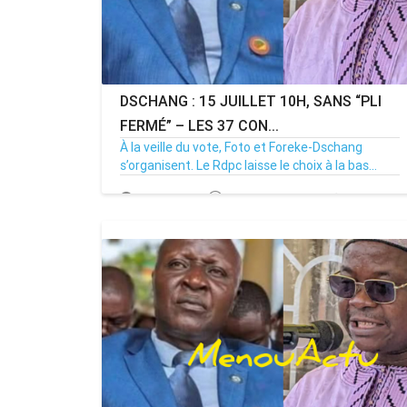
DSCHANG : 15 JUILLET 10H, SANS “PLI
FERMÉ” – LES 37 CON...
À la veille du vote, Foto et Foreke-Dschang
s’organisent. Le Rdpc laisse le choix à la bas...
14/07/26
Par MenouActu
0