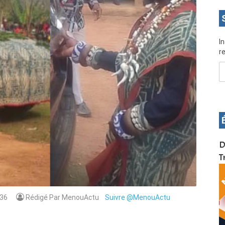
I
re
OS pour
Devenez infographiste professionnel en 10 jours
D
de formation pratique. Dschang du 17 au 27
T
janvier 2022
36
Rédigé Par MenouActu
Suivre @MenouActu