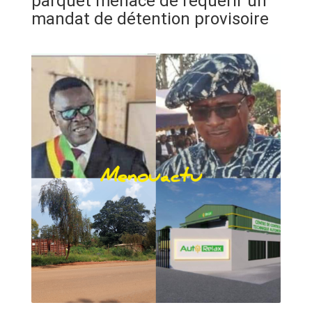
parquet menace de requérir un
ANNONCE
mandat de détention provisoire
ART & CULTURE & TRADITION
ASSAINISSEMENT
BREAKING-NEWS
CAMEROUN
PLUS