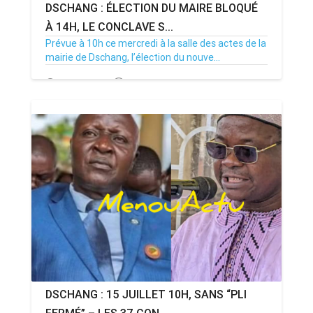
DSCHANG : ÉLECTION DU MAIRE BLOQUÉ
À 14H, LE CONCLAVE S...
Prévue à 10h ce mercredi à la salle des actes de la
mairie de Dschang, l’élection du nouve...
15/07/26
Par MenouActu
0
DSCHANG : 15 JUILLET 10H, SANS “PLI
FERMÉ” – LES 37 CON...