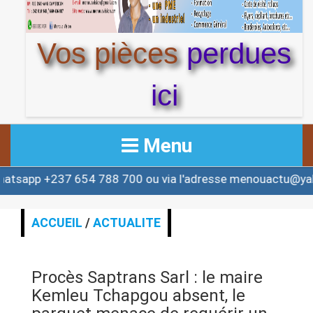
Vos pièces
perdues
ici
Menu
7 654 788 700 ou via l'adresse menouactu@yahoo.com o
ACCUEIL
ACTUALITE
ACCUEIL
/
ACTUALITE
AFRIQUE & MONDE
Procès Saptrans Sarl : le maire
ALERTE
Kemleu Tchapgou absent, le