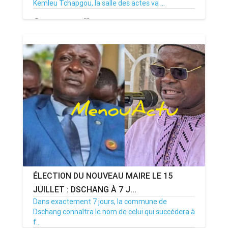
Kemleu Tchapgou, la salle des actes va ...
13/07/26
Par MenouActu
0
ÉLECTION DU NOUVEAU MAIRE LE 15
JUILLET : DSCHANG À 7 J...
Dans exactement 7 jours, la commune de
Dschang connaîtra le nom de celui qui succédera à
f...