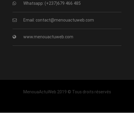
Whatsapp: (+237)679 466 485
Email: contact@menouactuweb.com
www.menouactuweb.com
MenouaActuWeb 2019 © Tous droits réservés