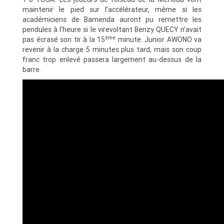
maintenir le pied sur l’accélérateur, même si les
académiciens de Bamenda auront pu remettre les
pendules à l’heure si le virevoltant Benzy QUECY n’avait
ème
pas écrasé son tir à la 15
minute. Junior AWONO va
revenir à la charge 5 minutes plus tard, mais son coup
franc trop enlevé passera largement au-dessus de la
barre.