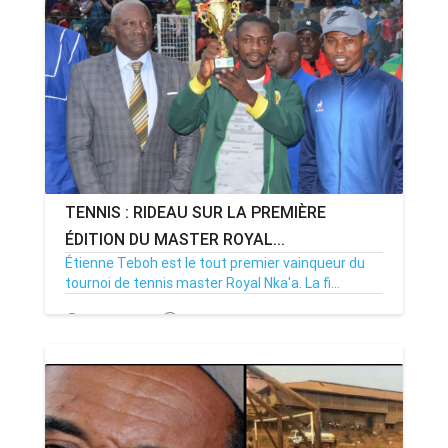
TENNIS : RIDEAU SUR LA PREMIÈRE
ÉDITION DU MASTER ROYAL...
Étienne Teboh est le tout premier vainqueur du
tournoi de tennis master Royal Nka'a. La fi...
17/07/24
Par MenouActu
0