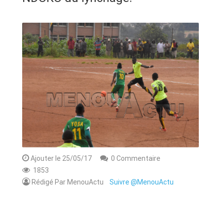
ANNONCE
ART & CULTURE & TRADITION
ASSAINISSEMENT
BREAKING-NEWS
CAMEROUN
PLUS
Ajouter le 25/05/17
0 Commentaire
1853
Rédigé Par MenouActu
Suivre @MenouActu