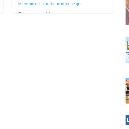
le terrain de la pratique intense que...
20/09/22
Par MenouActu
0