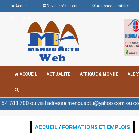
Accueil
Devenir rédacteur
Annonces gratuite
Langues
ACCUEIL
ACTUALITE
AFRIQUE & MONDE
ALER
ou via l'adresse menouactu@yahoo.com ou contact@meno
ACCUEIL
/
FORMATIONS ET EMPLOIS