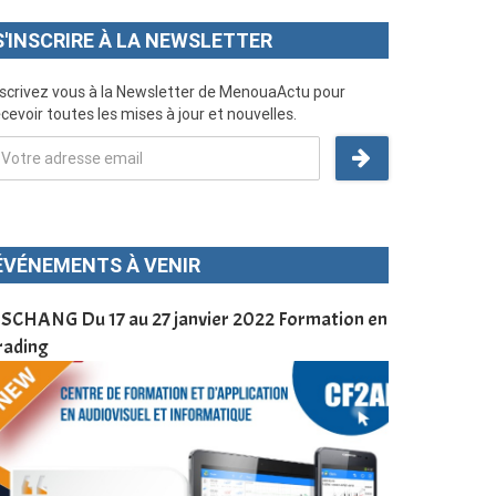
S'INSCRIRE À LA NEWSLETTER
nscrivez vous à la Newsletter de MenouaActu pour
cevoir toutes les mises à jour et nouvelles.
ÉVÉNEMENTS À VENIR
SCHANG Du 17 au 27 janvier 2022 Formation en
Menoua Vision
rading
d’application
à Dschang da
Cameroun