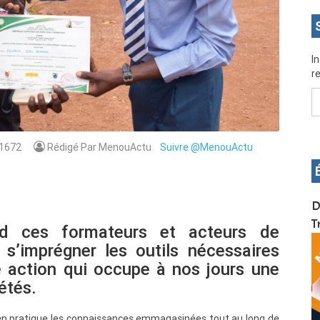
I
re
1672
Rédigé Par MenouActu
Suivre @MenouActu
OS pour
Devenez infographiste professionnel en 10 jours
D
de formation pratique. Dschang du 17 au 27
T
rd ces formateurs et acteurs de
janvier 2022
 s’imprégner les outils nécessaires
e action qui occupe à nos jours une
étés.
re en pratique les connaissances emmagasinées tout au long de