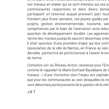
ces travaux en atelier qui se sont étendus sur une p
communautés respectives et dans divers domai
participatif et rationnel auquel prennent part to
Pendant plus d’une semaine, ces jeunes guidés par
projets, gestion environnementale, tourisme, s
compétences par le biais de l’animation socio-éducat
question de développement durable. Les apprenants
terme des travaux puisqu’ils sauront désormais créer
Il était question d’une première étape qui leur co
(association de la ville de Nantes, en France au sein
dévoilée permettra de perfectionner à l’avenir le ni
du terme.
L’initiative est du Réseau Action Jeunesse pour l’E
comme le rappelait le Maire Donfack Baudelaire de
travaux « d’une formation dont l’enjeu est capitale
que pour les communautés au sein desquelles ils ir
sont désormais partie prenante de la gestion de la cité
J K T
.