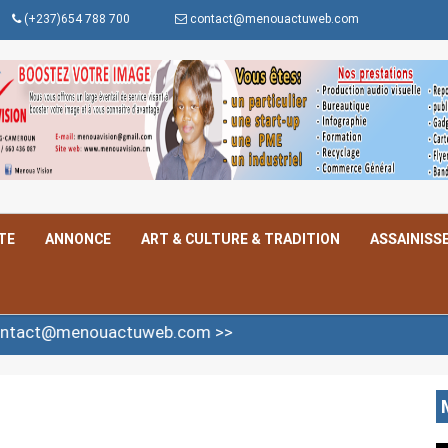
(+237)654 788 700
contact@menouactuweb.com
TE
ANNONCE
ART & CULTURE & TRADITION
ASSAINISS
uactuweb.com >>