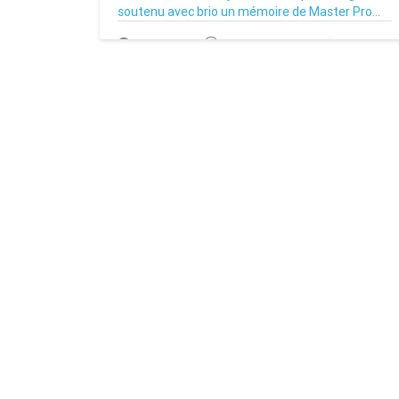
soutenu avec brio un mémoire de Master Pro...
16/10/22
Par MenouActu
0