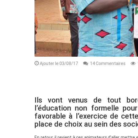
Ajouter le 03/08/17
14 Commentaires
Rendez-vous le 10 Octobre avec GESPR
une formation de qualité, un métier
Ils vont venus de tout bo
l’éducation non formelle pour
favorable à l’exercice de cett
place de choix au sein des soci
En retour, il revient à ces animateurs d’aller mett