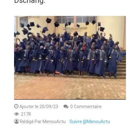
Dschang.
ANNONCE
ART & CULTURE & TRADITION
ASSAINISSEMENT
BREAKING-NEWS
CAMEROUN
PLUS
Ajouter le 20/09/23
0 Commentaire
2178
Rédigé Par MenouActu
Suivre @MenouActu