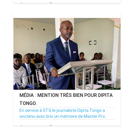
10/06/23
Par MenouActu
0
MÉDIA : MENTION TRÈS BIEN POUR DIPITA
TONGO.
En service à STV, le journaliste Dipita Tongo a
soutenu avec brio un mémoire de Master Pro...
16/10/22
Par MenouActu
0