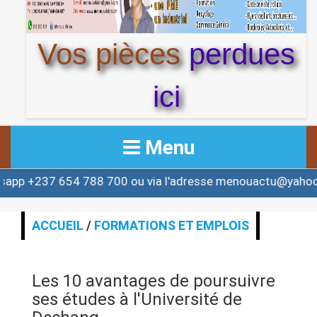
Vos pièces
perdues
ici
Menu
 654 788 700 ou via l'adresse menouactu@yahoo.com ou
ACCUEIL
ACTUALITE
ACCUEIL
/
FORMATIONS ET EMPLOIS
AFRIQUE & MONDE
Les 10 avantages de poursuivre
ALERTE
ses études à l'Université de