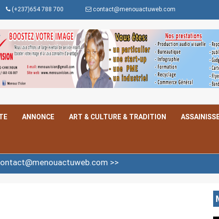
(+237)654 788 700
contact@menouactuweb.com
TE
ANNONCE
ART & CULTURE & TRADITION
ASSAINISS
menouactuweb.com >>