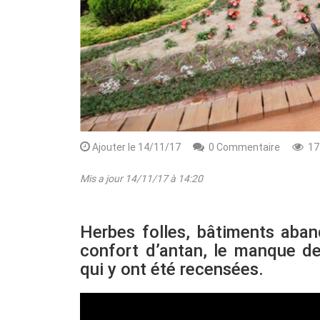
Ajouter le 14/11/17
0 Commentaire
17
Mis a jour 14/11/17 à 14:20
Rendez-vous le 10 Octobre avec GESPR
une formation de qualité, un métier
Herbes folles, bâtiments ab
confort d’antan, le manque de
qui y ont été recensées.