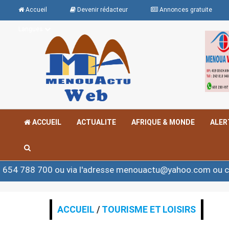
Accueil
Devenir rédacteur
Annonces gratuite
Langues
ACCUEIL
ACTUALITE
AFRIQUE & MONDE
ALER
700 ou via l'adresse menouactu@yahoo.com ou contact@
ACCUEIL
/
TOURISME ET LOISIRS