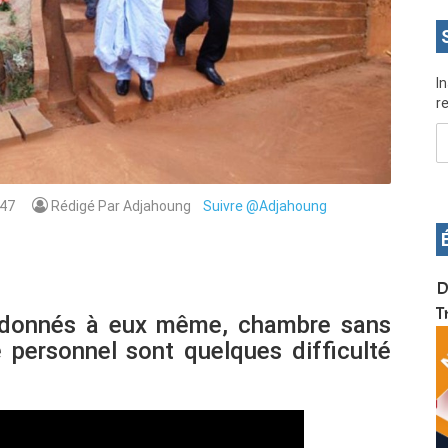
I
re
47
Rédigé Par Adjahoung
Suivre @Adjahoung
OS pour
Devenez infographiste professionnel en 10 jours
D
de formation pratique. Dschang du 17 au 27
T
andonnés à eux même, chambre sans
janvier 2022
 personnel sont quelques difficulté