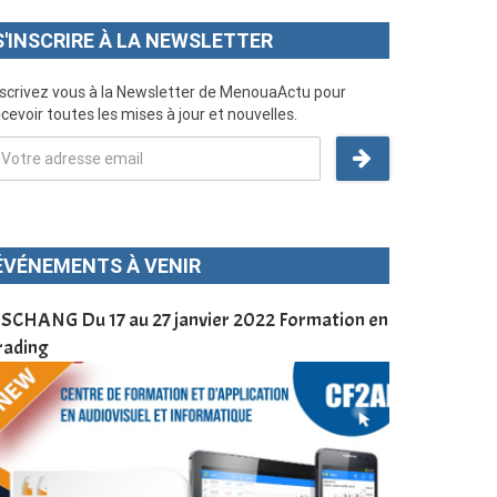
S'INSCRIRE À LA NEWSLETTER
nscrivez vous à la Newsletter de MenouaActu pour
cevoir toutes les mises à jour et nouvelles.
ÉVÉNEMENTS À VENIR
SCHANG Du 17 au 27 janvier 2022 Formation en
Menoua Vision
rading
d’application
à Dschang da
Cameroun