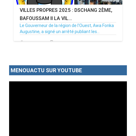
VILLES PROPRES 2025 : DSCHANG 2ÈME,
BAFOUSSAM II LA VIL...
Le Gouverneur de la région de l'Ouest, Awa Fonka
Augustine, a signé un arrêté publiant les...
12/06/25
Par MenouActu
0
MENOUACTU SUR YOUTUBE