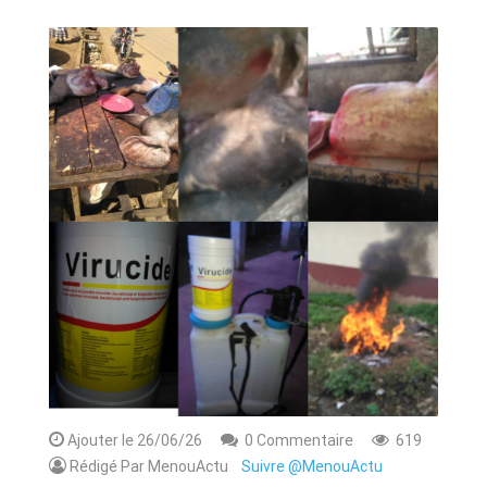
ANNONCE
ART & CULTURE & TRADITION
ASSAINISSEMENT
BREAKING-NEWS
CAMEROUN
PLUS
Ajouter le 26/06/26
0 Commentaire
619
Rédigé Par MenouActu
Suivre @MenouActu