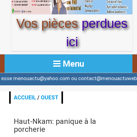
Vos pièces
perdues
ici
Menu
 menouactu@yahoo.com ou contact@menouactuweb.com >>
ACCUEIL
ACTUALITE
ACCUEIL
/
OUEST
AFRIQUE & MONDE
Haut-Nkam: panique à la
ALERTE
porcherie