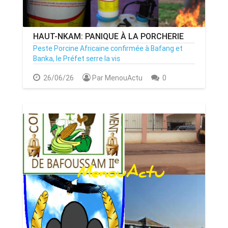
HAUT-NKAM: PANIQUE À LA PORCHERIE
Peste Porcine Africaine confirmée à Bafang et
Banka, le Préfet serre la vis
26/06/26
Par MenouActu
0