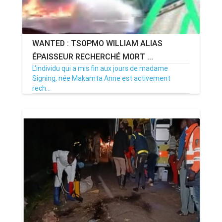
WANTED : TSOPMO WILLIAM ALIAS
ÉPAISSEUR RECHERCHÉ MORT ...
L'individu qui a mis fin aux jours de madame
Signing, née Makamta Anne est activement
rech...
14/09/24
Par MenouActu
0