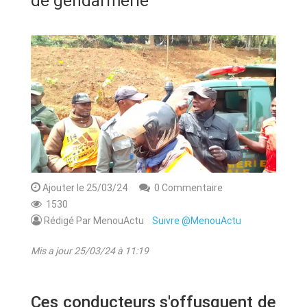
de gendarmerie
ANNONCE
ART & CULTURE & TRADITION
ASSAINISSEMENT
BREAKING-NEWS
CAMEROUN
Ajouter le 25/03/24
0 Commentaire
1530
PLUS
Rédigé Par MenouActu
Suivre @MenouActu
Mis a jour 25/03/24 à 11:19
Ces conducteurs s'offusquent de