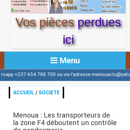
Vos pièces
perdues
ici
Menu
7 654 788 700 ou via l'adresse menouactu@yahoo.com o
ACCUEIL
ACTUALITE
ACCUEIL
/
SOCIETE
AFRIQUE & MONDE
Menoua : Les transporteurs de
ALERTE
la zone F4 déboutent un contrôle