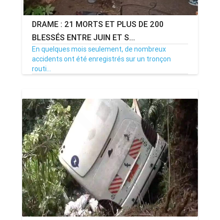
DRAME : 21 MORTS ET PLUS DE 200
BLESSÉS ENTRE JUIN ET S...
En quelques mois seulement, de nombreux
accidents ont été enregistrés sur un tronçon
routi...
06/09/24
Par MenouActu
0