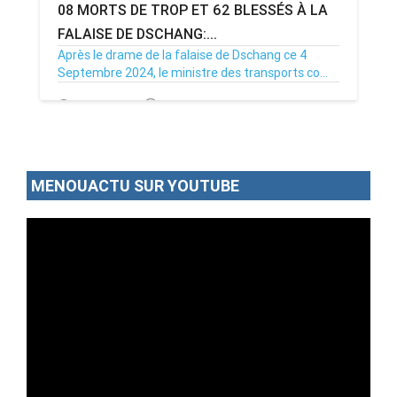
08 MORTS DE TROP ET 62 BLESSÉS À LA
FALAISE DE DSCHANG:...
Après le drame de la falaise de Dschang ce 4
Septembre 2024, le ministre des transports co...
05/09/24
Par MenouActu
0
MENOUACTU SUR YOUTUBE