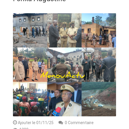
ANNONCE
ART & CULTURE & TRADITION
ASSAINISSEMENT
BREAKING-NEWS
CAMEROUN
PLUS
Ajouter le 01/11/25
0 Commentaire