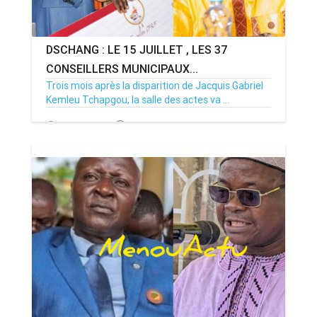
DSCHANG : LE 15 JUILLET , LES 37
CONSEILLERS MUNICIPAUX...
Trois mois après la disparition de Jacquis Gabriel
Kemleu Tchapgou, la salle des actes va ...
13/07/26
Par MenouActu
0