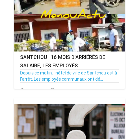
SANTCHOU : 16 MOIS D'ARRIÉRÉS DE
SALAIRE, LES EMPLOYÉS ...
Depuis ce matin, l’hôtel de ville de Santchou est à
l’arrêt. Les employés communaux ont dé...
20/07/26
Par MenouActu
0