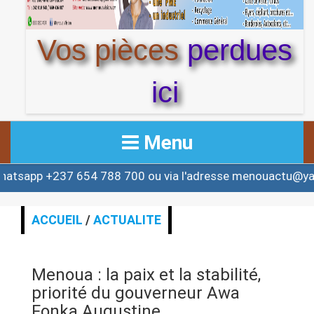
Vos pièces
perdues
ici
Menu
+237 654 788 700 ou via l'adresse menouactu@yahoo.co
ACCUEIL
ACTUALITE
ACCUEIL
/
ACTUALITE
AFRIQUE & MONDE
Menoua : la paix et la stabilité,
ALERTE
priorité du gouverneur Awa
Fonka Augustine