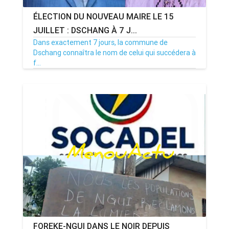
ÉLECTION DU NOUVEAU MAIRE LE 15
JUILLET : DSCHANG À 7 J...
Dans exactement 7 jours, la commune de
Dschang connaîtra le nom de celui qui succédera à
f...
08/07/26
Par MenouActu
0
FOREKE-NGUI DANS LE NOIR DEPUIS