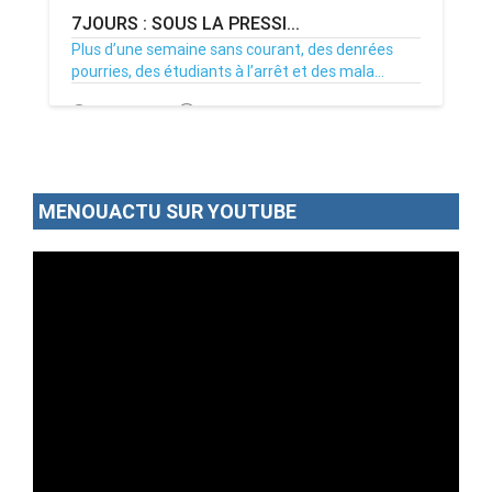
7JOURS : SOUS LA PRESSI...
Plus d’une semaine sans courant, des denrées
pourries, des étudiants à l’arrêt et des mala...
02/07/26
Par MenouActu
0
MENOUACTU SUR YOUTUBE