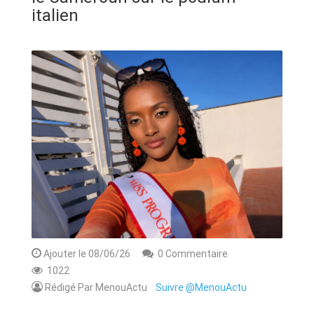
ANNONCE
italien
ART & CULTURE & TRADITION
ASSAINISSEMENT
BREAKING-NEWS
CAMEROUN
PLUS
Ajouter le 08/06/26
0 Commentaire
1022
Rédigé Par MenouActu
Suivre @MenouActu