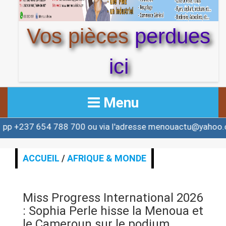
Vos pièces
perdues
ici
Menu
788 700 ou via l'adresse menouactu@yahoo.com ou cont
ACCUEIL
ACTUALITE
ACCUEIL
/
AFRIQUE & MONDE
AFRIQUE & MONDE
Miss Progress International 2026
ALERTE
: Sophia Perle hisse la Menoua et
le Cameroun sur le podium