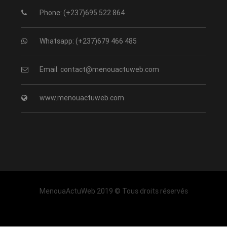
Phone: (+237)695 522 864
Whatsapp: (+237)679 466 485
Email: contact@menouactuweb.com
www.menouactuweb.com
MenouaActuWeb 2019 © Tous droits réservés