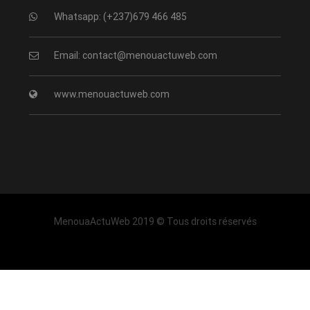
Whatsapp: (+237)679 466 485
Email: contact@menouactuweb.com
www.menouactuweb.com
MenouaActuWeb 2019 © Tous droits réservés