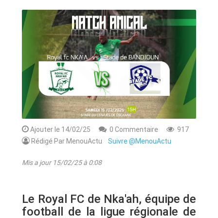
ANNONCE
ART & CULTURE & TRADITION
ASSAINISSEMENT
BREAKING-NEWS
CAMEROUN
Ajouter le 14/02/25
0 Commentaire
917
Rédigé Par MenouActu
Suivre @MenouActu
PLUS
Mis a jour 15/02/25 à 0:08
Le Royal FC de Nka'ah, équipe de
football de la ligue régionale de