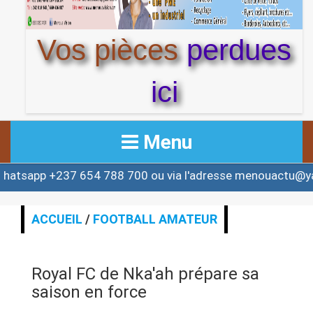
Vos pièces
perdues
ici
Menu
+237 654 788 700 ou via l'adresse menouactu@yahoo.co
ACCUEIL
ACTUALITE
ACCUEIL
/
FOOTBALL AMATEUR
AFRIQUE & MONDE
Royal FC de Nka'ah prépare sa
ALERTE
saison en force