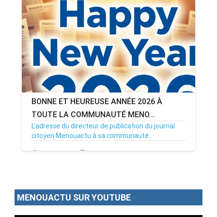
ANNONCE
ART & CULTURE & TRADITION
ASSAINISSEMENT
BREAKING-NEWS
BONNE ET HEUREUSE ANNÉE 2026 À
CAMEROUN
TOUTE LA COMMUNAUTÉ MENO...
L'adresse du directeur de publication du journal
citoyen Menouactu à sa communauté.
PLUS
31/12/25
Par MenouActu
0
MENOUACTU SUR YOUTUBE