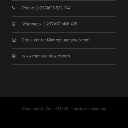
Phone: (+237)695 522 864
Whatsapp: (+237)679 466 485
Email: contact@menouactuweb.com
www.menouactuweb.com
MenouaActuWeb 2019 © Tous droits réservés