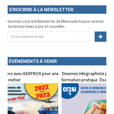
S'INSCRIRE À LA NEWSLETTER
Inscrivez vous à la Newsletter de MenouaActu pour recevoir
toutes les mises à jour et nouvelles.
ÉVÉNEMENTS À VENIR
une
Devenez infographiste professionnel en 10 jours de
DSC
formation pratique. Dschang du 17 au 27 janvier 2022
Tra