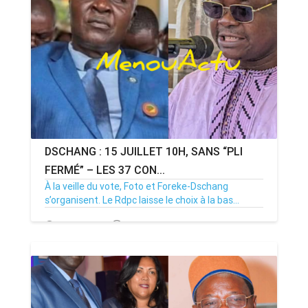
DSCHANG : 15 JUILLET 10H, SANS “PLI
FERMÉ” – LES 37 CON...
À la veille du vote, Foto et Foreke-Dschang
s’organisent. Le Rdpc laisse le choix à la bas...
14/07/26
Par MenouActu
0