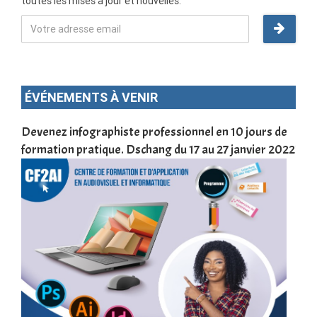
toutes les mises à jour et nouvelles.
ÉVÉNEMENTS À VENIR
une
Devenez infographiste professionnel en 10 jours de
DSC
formation pratique. Dschang du 17 au 27 janvier 2022
Tra