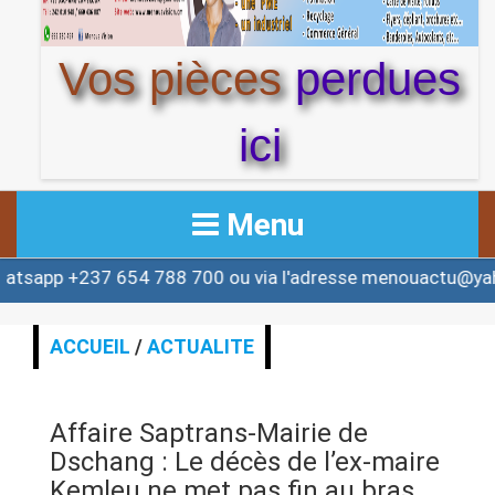
Vos pièces
perdues
ici
Menu
7 654 788 700 ou via l'adresse menouactu@yahoo.com o
ACCUEIL
ACTUALITE
ACCUEIL
/
ACTUALITE
AFRIQUE & MONDE
Affaire Saptrans-Mairie de
ALERTE
Dschang : Le décès de l’ex-maire
Kemleu ne met pas fin au bras