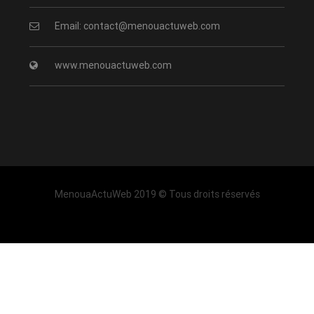
Email: contact@menouactuweb.com
www.menouactuweb.com
MenouaActuWeb 2019 © Tous droits réservés