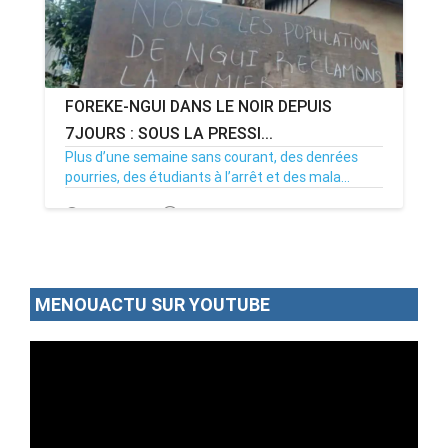
FOREKE-NGUI DANS LE NOIR DEPUIS
7JOURS : SOUS LA PRESSI...
Plus d’une semaine sans courant, des denrées
pourries, des étudiants à l’arrêt et des mala...
02/07/26
Par MenouActu
0
MENOUACTU SUR YOUTUBE