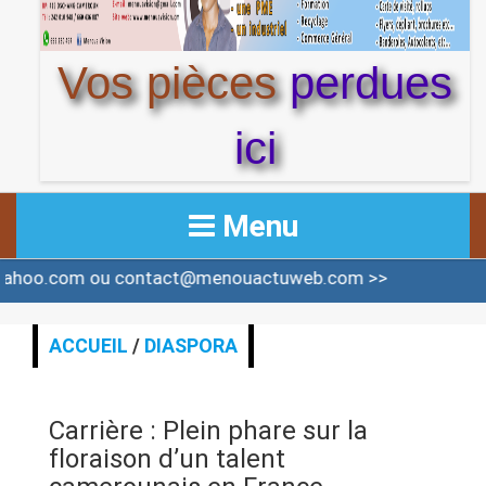
Vos pièces
perdues
ici
Menu
 ou contact@menouactuweb.com >>
ACCUEIL
ACTUALITE
ACCUEIL
/
DIASPORA
AFRIQUE & MONDE
Carrière : Plein phare sur la
ALERTE
floraison d’un talent