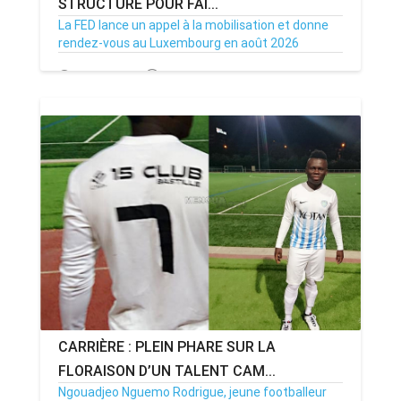
STRUCTURE POUR FAI...
La FED lance un appel à la mobilisation et donne
rendez-vous au Luxembourg en août 2026
02/07/26
Par MenouActu
0
CARRIÈRE : PLEIN PHARE SUR LA
FLORAISON D’UN TALENT CAM...
Ngouadjeo Nguemo Rodrigue, jeune footballeur