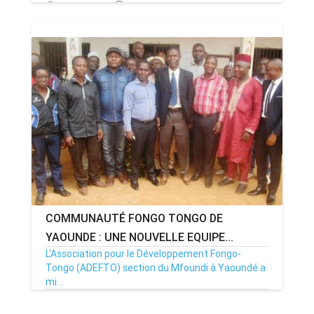
19/10/17
Par MenouActu
0
COMMUNAUTÉ FONGO TONGO DE
YAOUNDE : UNE NOUVELLE EQUIPE...
L’Association pour le Développement Fongo-
Tongo (ADEFTO) section du Mfoundi à Yaoundé a
mi...
13/02/17
Par TSANOU
6