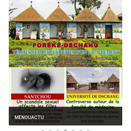
M
MENOUACTU