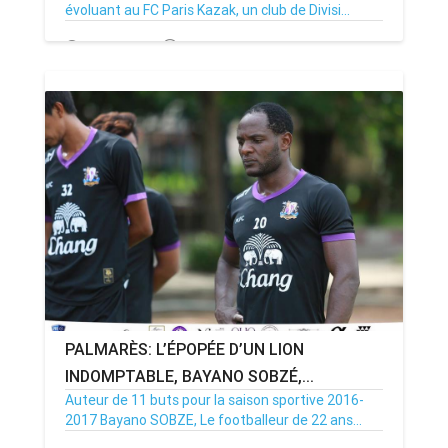
évoluant au FC Paris Kazak, un club de Divisi...
20/10/17
Par MenouActu
0
PALMARÈS: L’ÉPOPÉE D’UN LION
INDOMPTABLE, BAYANO SOBZÉ,...
Auteur de 11 buts pour la saison sportive 2016-
2017 Bayano SOBZE, Le footballeur de 22 ans...