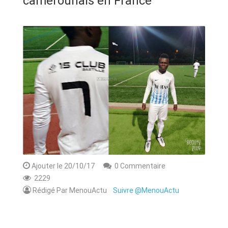
camerounais en France
ANNONCE
ART & CULTURE & TRADITION
ASSAINISSEMENT
BREAKING-NEWS
CAMEROUN
PLUS
Ajouter le 20/10/17
0 Commentaire
2229
Rédigé Par MenouActu
Suivre @MenouActu