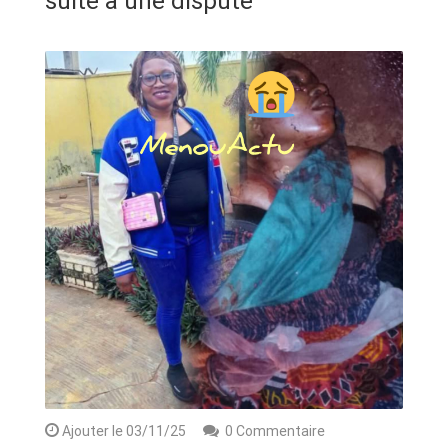
suite à une dispute
ANNONCE
ART & CULTURE & TRADITION
ASSAINISSEMENT
BREAKING-NEWS
CAMEROUN
PLUS
Ajouter le 03/11/25
0 Commentaire