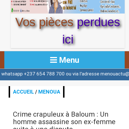
Vos pièces
perdues
ici
Menu
+237 654 788 700 ou via l'adresse menouactu@yahoo.co
ACCUEIL
ACTUALITE
ACCUEIL
/
MENOUA
AFRIQUE & MONDE
Crime crapuleux à Baloum : Un
ALERTE
homme assassine son ex-femme