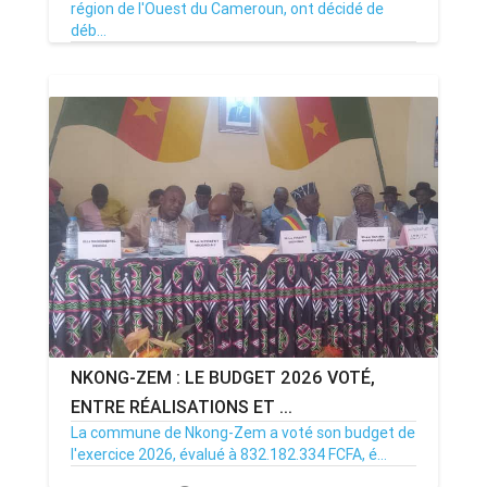
région de l'Ouest du Cameroun, ont décidé de
déb...
22/12/25
Par MenouActu
0
NKONG-ZEM : LE BUDGET 2026 VOTÉ,
ENTRE RÉALISATIONS ET ...
La commune de Nkong-Zem a voté son budget de
l'exercice 2026, évalué à 832.182.334 FCFA, é...