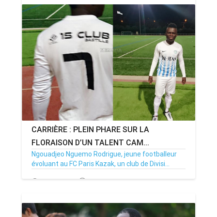
CARRIÈRE : PLEIN PHARE SUR LA
FLORAISON D’UN TALENT CAM...
Ngouadjeo Nguemo Rodrigue, jeune footballeur
évoluant au FC Paris Kazak, un club de Divisi...
20/10/17
Par MenouActu
0