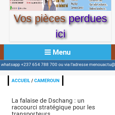
Vos pièces
perdues
ici
Menu
 +237 654 788 700 ou via l'adresse menouactu@yahoo.c
ACCUEIL
ACTUALITE
ACCUEIL
/
CAMEROUN
AFRIQUE & MONDE
La falaise de Dschang : un
ALERTE
raccourci stratégique pour les
transporteurs