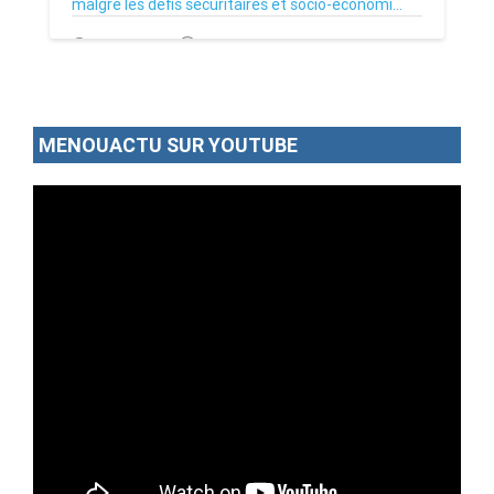
malgré les défis sécuritaires et socio-économi...
05/12/25
Par MenouActu
0
MENOUACTU SUR YOUTUBE