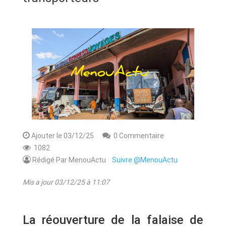
ANNONCE
ART & CULTURE & TRADITION
ASSAINISSEMENT
BREAKING-NEWS
CAMEROUN
Ajouter le 03/12/25
0 Commentaire
1082
PLUS
Rédigé Par MenouActu
Suivre @MenouActu
Mis a jour 03/12/25 à 11:07
La réouverture de la falaise de