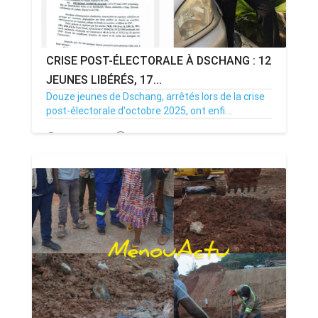
CRISE POST-ÉLECTORALE À DSCHANG : 12
JEUNES LIBÉRÉS, 17...
Douze jeunes de Dschang, arrêtés lors de la crise
post-électorale d'octobre 2025, ont enfi...
05/03/26
Par MenouActu
0