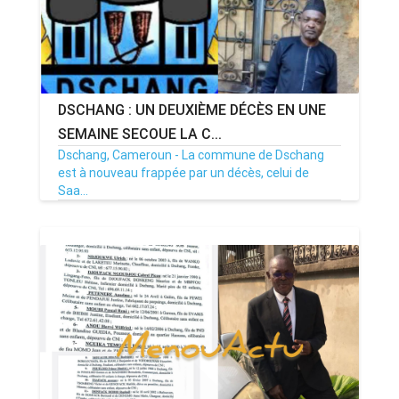
DSCHANG : UN DEUXIÈME DÉCÈS EN UNE
SEMAINE SECOUE LA C...
Dschang, Cameroun - La commune de Dschang
est à nouveau frappée par un décès, celui de
Saa...
07/04/26
Par MenouActu
0