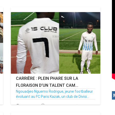
CARRIÈRE : PLEIN PHARE SUR LA
FLORAISON D’UN TALENT CAM...
Ngouadjeo Nguemo Rodrigue, jeune footballeur
évoluant au FC Paris Kazak, un club de Divisi...
20/10/17
Par MenouActu
0