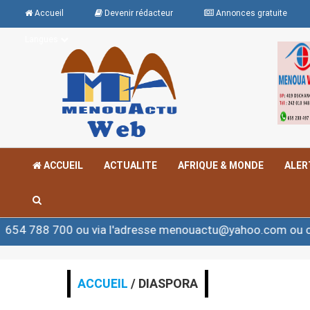
Accueil
Devenir rédacteur
Annonces gratuite
Langues
ACCUEIL
ACTUALITE
AFRIQUE & MONDE
ALER
700 ou via l'adresse menouactu@yahoo.com ou contact@
ACCUEIL
/ DIASPORA