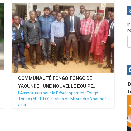
I
re
COMMUNAUTÉ FONGO TONGO DE
OS pour
Devenez infographiste professionnel en 10 jours
D
YAOUNDE : UNE NOUVELLE EQUIPE...
de formation pratique. Dschang du 17 au 27
T
L’Association pour le Développement Fongo-
janvier 2022
Tongo (ADEFTO) section du Mfoundi à Yaoundé
a mi...
13/02/17
Par TSANOU
6